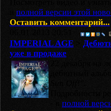
Посмотреть видео и узнат
в
полной версии этой ново
Оставить комментарий...
06.01.2013 20:51
IMPERIAL AGE
>
Дебютн
уже в продаже
22 декабря на 
дебютный альб
Sun Off!"
.
Подробности ре
- в
полной верс