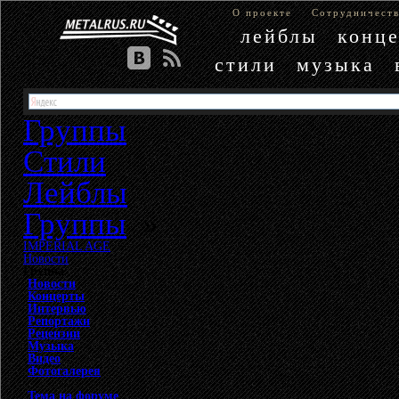
О проекте
Сотрудничест
лейблы
конц
стили
музыка
Группы
Стили
Лейблы
Группы
»
IMPERIAL AGE
»
Новости
Группа
Новости
Концерты
Интервью
Репортажи
Рецензии
Музыка
Видео
Фотогалерея
Тема на форуме