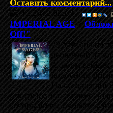
Оставить комментарий...
27.12.2012 03:03
IMPERIAL AGE
>
Обложк
Off!"
22 декабря на 
дебютный альб
Альбом выйдет 
полосного диги
На сегодняшний
его трек-лист, а также по
которыми вы сможете озн