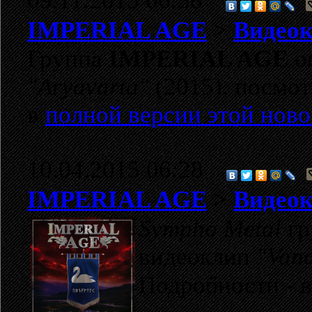
09.11.2015 06:38
IMPERIAL AGE
>
Видеок
Группа
IMPERIAL AGE
о
"Aryavarta"
(2015), посмот
в
полной версии этой ново
10.04.2015 06:28
IMPERIAL AGE
>
Видеок
Sympho Metal
гр
видеоклип
"Van
Подробности - 