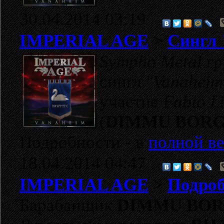
30.04.2014 03:19
IMPERIAL AGE
>
Сингл 
Sympho Metal
гр
сингл
"Vanaheim
участие
Fabio L
(
DIMMU BORG
Подробности - в
полной ве
18.04.2014 04:47
IMPERIAL AGE
>
Подроб
Барабанщик
DIMMU BOR