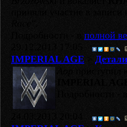
Brzozowski
и вокалист
RHA
приняли участие в записи
Race"
.
Подробности - в
полной ве
29.12.2013 17:05
IMPERIAL AGE
>
Детали
Aор
приступил к
IMPERIAL AG
Подробности - 
24.03.2013 20:04