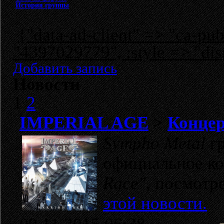
История группы
{"data-ad-client" => "ca-p
"4397029779", :style => "dis
Добавить запись
Новости
1
2
IMPERIAL AGE
>
Концер
Sympho Metal
г
официальное к
Race"
, посмотр
этой новости.