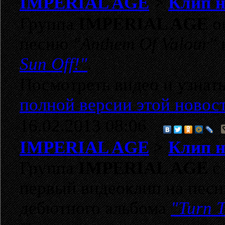
IMPERIAL AGE
>
Клип н
Группа
IMPERIAL AGE
о
песню
"Anthem Of Valour"
Sun Off!"
.
Посмотреть видео и узнать
полной версии этой новос
16.02.2013 08:06
IMPERIAL AGE
>
Клип н
Группа
IMPERIAL AGE
с 
первый видеоклип на пес
дебютного альбома
"Turn T