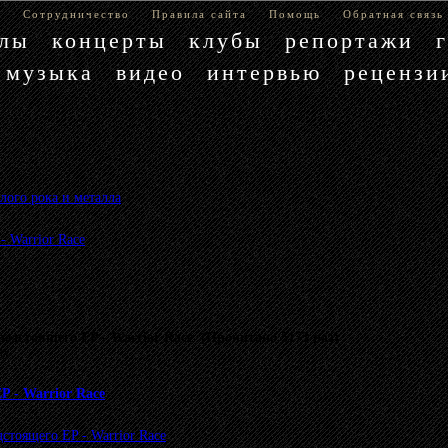
е
Сотрудничество
Правила сайта
Помощь
Обратная связь
блы
концерты
клубы
репортажи
музыка
видео
интервью
рецензи
лого рока и металла
»
 Warrior Race
дстоящего EP - Warrior Race (Прочитано 5173 раз)
му.
 - Warrior Race
стоящего EP - Warrior Race
.