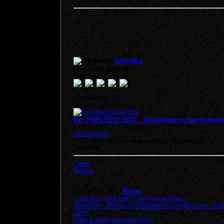
Записан
Veronika
Почетный деятель
Ветеран
Сообщений: 2923
Репутация: +64/-1
Re: IMPERIAL AGE - Подробности предстоящег
«
Ответ #1 :
29 Декабрь 2013, 19:49:39 »
Цитировать
Т.е. цирк ещё не закончился. Отлично))
Записан
Ответ
Печать
Страницы: [
1
]
Вверх
« предыдущая тема
следующая тема »
MetalRus - Форум музыкального сообщества тяже
Сайт
»
Обсуждение постов сайта
»