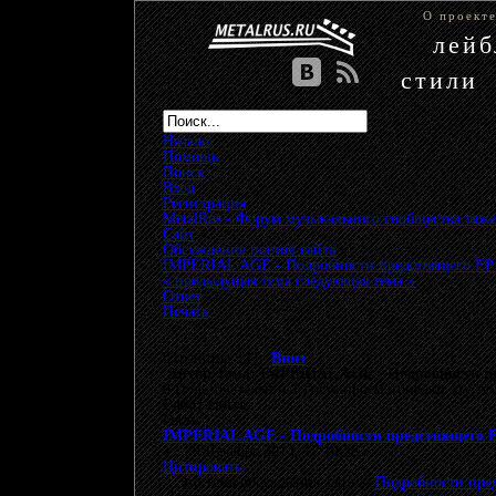
О проект
лей
стили
Начало
Помощь
Поиск
Вход
Регистрация
MetalRus - Форум музыкального сообщества тяже
Сайт
»
Обсуждение постов сайта
»
IMPERIAL AGE - Подробности предстоящего EP -
« предыдущая тема
следующая тема »
Ответ
Печать
Страницы: [
1
]
Вниз
Автор
Тема: IMPERIAL AGE - Подробности пре
0 Пользователей и 1 Гость просматривают эту те
Робот сайта
Гость
IMPERIAL AGE - Подробности предстоящего EP
«
:
29 Декабрь 2013, 17:10:38 »
Цитировать
Это тема обсуждения записи
Подробности пред