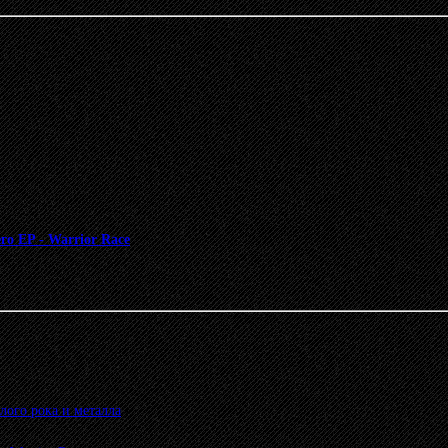
о EP - Warrior Race
лого рока и металла
»