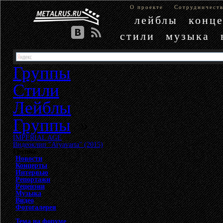
О проекте
Сотрудничест
лейблы
конц
стили
музыка
Группы
Стили
Лейблы
Группы
»
IMPERIAL AGE
»
Видеоклип "Aryavarta" (2015)
Группа
Новости
Концерты
Интервью
Репортажи
Рецензии
Музыка
Видео
Фотогалерея
Тема на форуме