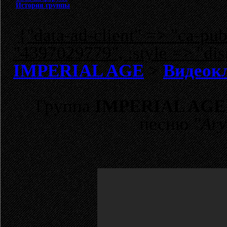
История группы
{"data-ad-client" => "ca-p
"4397029779", :style => "dis
IMPERIAL AGE
>
Видеокл
Группа
IMPERIAL AGE
песню
"Ary