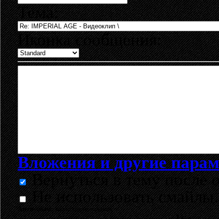
Тема:
Иконка сообщения:
Вложения и другие пара
Вернуться в тему после о
Не использовать смайлы.
Анти-спам:
выполните задание