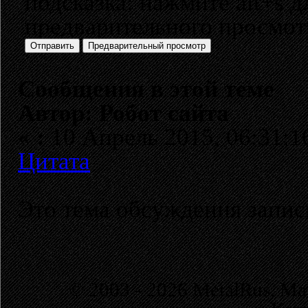
подсказка: нажмите alt+s д
предварительного просмо
Сообщения в этой теме
Автор: Робот сайта
«
:
10 Апрель 2015, 06:31:1
Цитата
Это тема обсуждения запи
© 2003 - 2026 MetalRus. М