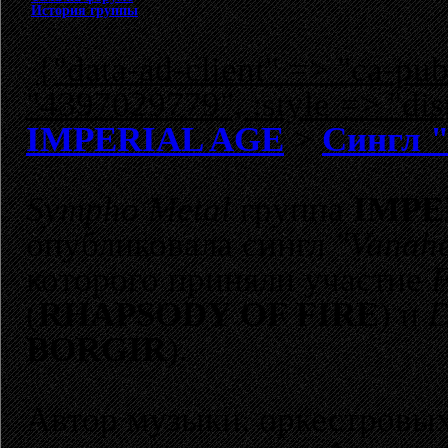
История группы
{"data-ad-client" => "ca-p
"4397029779", :style => "dis
IMPERIAL AGE
>
Сингл "
Sympho Metal
группа
IMPE
опубликовала сингл
"Vanah
которого приняли участие
F
(
RHAPSODY OF FIRE
) и
D
BORGIR
).
Автор музыки, оркестровы