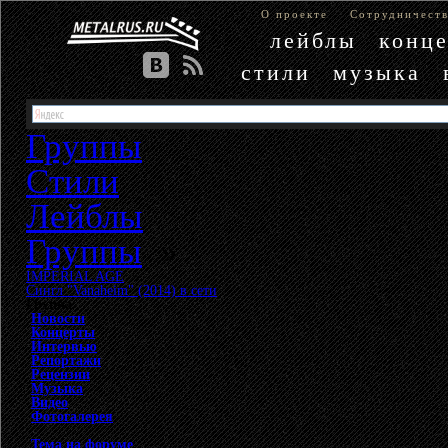
О проекте
Сотрудничест
лейблы
конц
стили
музыка
Группы
Стили
Лейблы
Группы
»
IMPERIAL AGE
»
Сингл "Vanaheim" (2014) в сети
Группа
Новости
Концерты
Интервью
Репортажи
Рецензии
Музыка
Видео
Фотогалерея
Тема на форуме