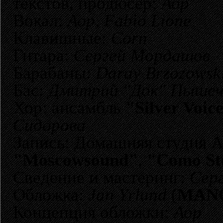
текстов, продюсер:
Аор
Вокал:
Аор, Fabio Lione
Клавишные:
Corn
Гитара:
Сергей Мордашов
Барабаны:
Daray Brzozowsk
Бас:
Дмитрий "Док" Пышеч
Хор: ансамбль
"Silver Voic
Сидорова
Запись: Домашняя студия 
"Moscowsound"
,
"Como St
Сведение и мастеринг:
Сер
Обложка:
Jan Yrlund
(
MAN
Концепция обложки:
Аор