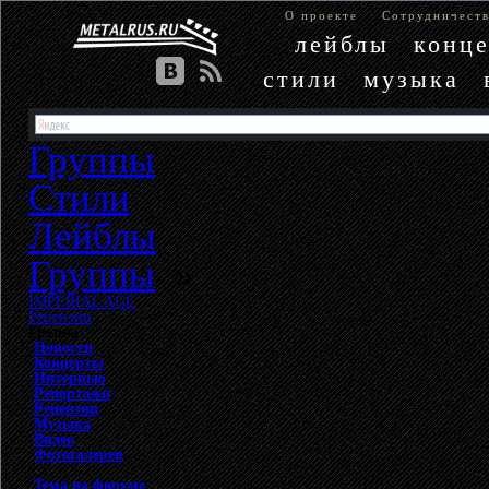
О проекте
Сотрудничест
лейблы
конц
стили
музыка
Группы
Стили
Лейблы
Группы
»
IMPERIAL AGE
»
Рецензии
Группа
Новости
Концерты
Интервью
Репортажи
Рецензии
Музыка
Видео
Фотогалерея
Тема на форуме