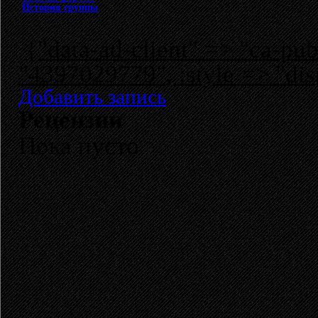
История группы
{"data-ad-client" => "ca-p
"4397029779", :style => "dis
Добавить запись
Рецензии
Пока пусто