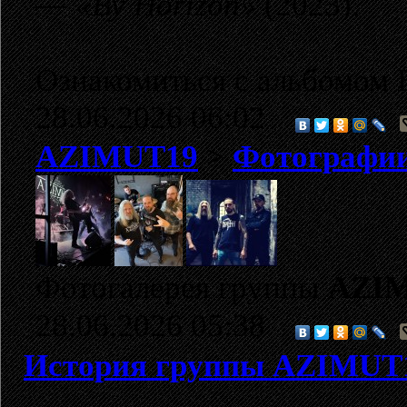
—
«By Horizon»
(2023).
Ознакомиться с альбомом
28.06.2026 06:02
AZIMUT19
>
Фотографи
Фотогалерея группы
AZI
28.06.2026 05:38
История группы AZIMUT