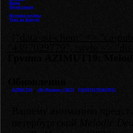
Видео
Фотогалерея
История группы
Тема на форуме
{"data-ad-client" => "ca-p
"4397029779", :style => "dis
Группа AZIMUT19: Melodi
Обновления
AZIMUT19
>
«By Horizon» (2023)
(
ГАРПУН РЕКОРДС
)
Вашему вниманию представ
петербургской
Melodic Dea