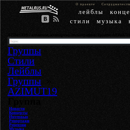
О проекте
Сотрудничест
лейблы
конц
стили
музыка
AZIMUT19 - альбомы, концерты, дискография. Группа AZIMUT
Группы
Стили
Лейблы
Группы
»
AZIMUT19
Группа
Новости
Концерты
Интервью
Репортажи
Рецензии
Музыка