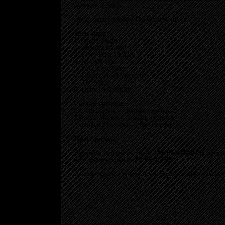
Horizon»
(2023).
Прослушать альбом Вы можете ниже.
Трек-лист:
1. Anger Plague
2. Chasing Money
3. Fiery Wall Of Lies
4. Hi-tech War
5. Pave Your Way
6. Hiding From Yourself
7. The Virus
8. Heirs Of Eternity
Состав группы:
Сергей Журов
— музыка, гитары;
Алексей Магин
— вокал, ударные;
Виталий Микулич
— бас-гитара.
Пресс-релиз:
Звучание сочетает мощь
AMON AMARTH,
техн
и мелодизм раннего
IN FLAMES
.
Альбом получил признание в Европе: немецкий жу