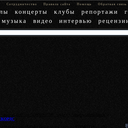
е
Сотрудничество
Правила сайта
Помощь
Обратная связь
блы
концерты
клубы
репортажи
музыка
видео
интервью
рецензи
"data-ad-slot" => "4397029779", :style => "display:inline-block"}
ЕКОРДС
)
петербургской
Melodic Death Metal
группы
AZIMUT19
—
«By