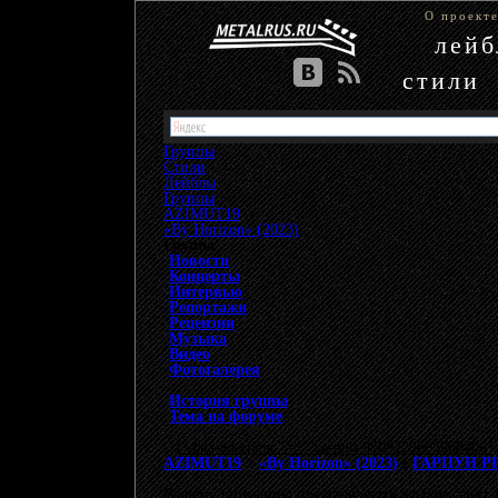
О проект
лей
стили
Группы
Стили
Лейблы
Группы
»
AZIMUT19
»
«By Horizon» (2023)
Группа
Новости
Концерты
Интервью
Репортажи
Рецензии
Музыка
Видео
Фотогалерея
История группы
Тема на форуме
{"data-ad-client" => "ca-pub-9508229605968406", 
AZIMUT19
>
«By Horizon» (2023)
(
ГАРПУН Р
Вашему вниманию представляется альбом санкт-