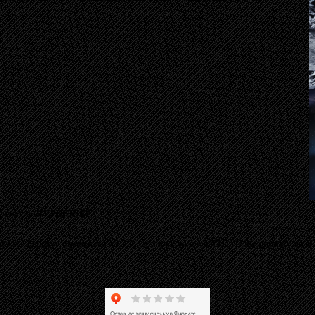
ичность
HYPOCRISY
рнал «Legacy» оценил его на 12/, австрийский «AMMO Underground» на 9.