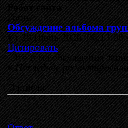
Робот сайта
Гость
Обсуждение альбома груп
«
:
28 Июнь 2026, 06:13:08 
Цитировать
Это тема обсуждения зап
«
Последнее редактирован
»
Записан
Ответ