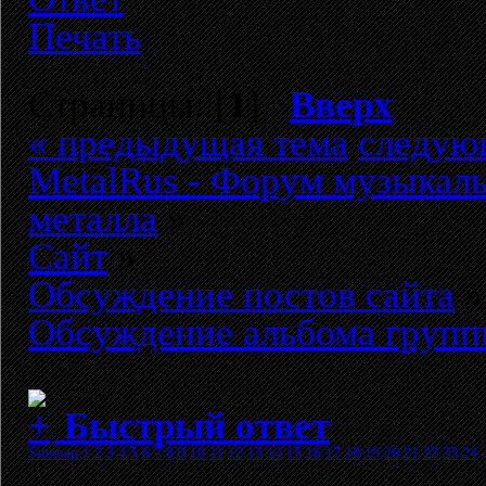
Печать
Страницы: [
1
]
Вверх
« предыдущая тема
следую
MetalRus - Форум музыкаль
металла
»
Сайт
»
Обсуждение постов сайта
»
Обсуждение альбома групп
Быстрый ответ
Sitemap
1
2
3
4
5
6
7
8
9
10
11
12
13
14
15
16
17
18
19
20
21
22
23
24