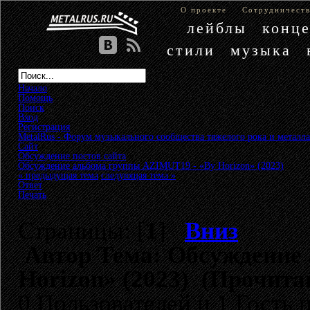
О проекте
Сотрудничест
лейблы
конц
стили
музыка
Начало
Помощь
Поиск
Вход
Регистрация
MetalRus - Форум музыкального сообщества тяжелого рока и металла
Сайт
»
Обсуждение постов сайта
»
Обсуждение альбома группы AZIMUT19 - «By Horizon» (2023)
« предыдущая тема
следующая тема »
Ответ
Печать
Страницы: [
1
]
Вниз
Автор
Тема: Обсуждение 
Horizon» (2023) (Прочитан
0 Пользователей и 1 Гость 