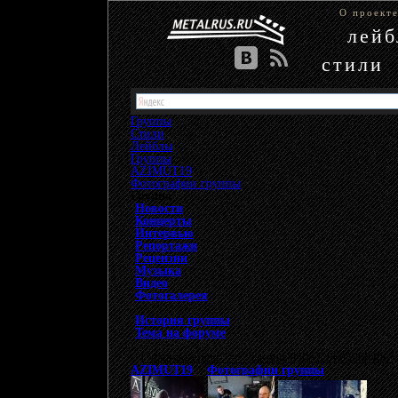
О проект
лей
стили
Группы
Стили
Лейблы
Группы
»
AZIMUT19
»
Фотографии группы
Группа
Новости
Концерты
Интервью
Репортажи
Рецензии
Музыка
Видео
Фотогалерея
История группы
Тема на форуме
{"data-ad-client" => "ca-pub-9508229605968406", 
AZIMUT19
>
Фотографии группы