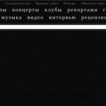
е
Сотрудничество
Правила сайта
Помощь
Обратная связь
блы
концерты
клубы
репортажи
музыка
видео
интервью
рецензи
"data-ad-slot" => "4397029779", :style => "display:inline-block"}