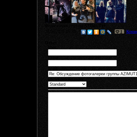
Фотогалерея группы
AZIMUT19
28.06.2026 05:38
1
Комме
Ответ
Имя:
Email:
Тема:
Иконка сообщения: