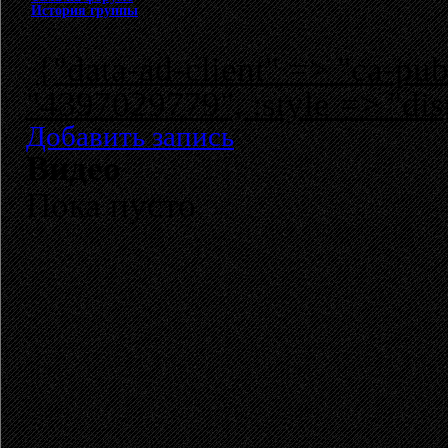
История группы
{"data-ad-client" => "ca-p
"4397029779", :style => "dis
Добавить запись
Видео
Пока пусто