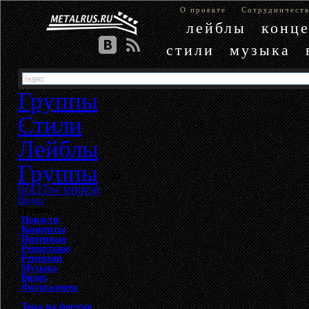
О проекте
Сотрудничест
лейблы
конц
стили
музыка
Группы
Стили
Лейблы
Группы
»
HOLLOW MIRROR
»
Видео
Группа
Новости
Концерты
Интервью
Репортажи
Рецензии
Музыка
Видео
Фотогалерея
Тема на форуме