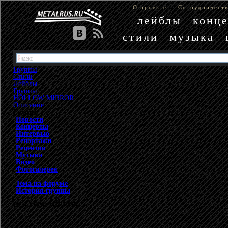
О проекте
Сотрудничест
лейблы
конц
стили
музыка
Группы
Стили
Лейблы
Группы
»
HOLLOW MIRROR
»
Описание
Группа
Новости
Концерты
Интервью
Репортажи
Рецензии
Музыка
Видео
Фотогалерея
Тема на форуме
История группы
HOLLOW MIRROR