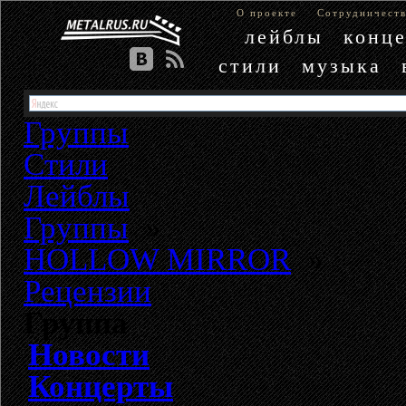
О проекте
Сотрудничест
лейблы
конц
стили
музыка
Группы
Стили
Лейблы
Группы
»
HOLLOW MIRROR
»
Рецензии
Группа
Новости
Концерты