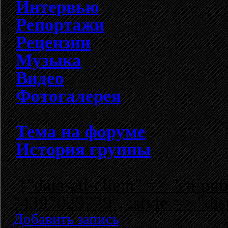
Интервью
Репортажи
Рецензии
Музыка
Видео
Фотогалерея
Тема на форуме
История группы
{"data-ad-client" => "ca-p
"4397029779", :style => "dis
Добавить запись