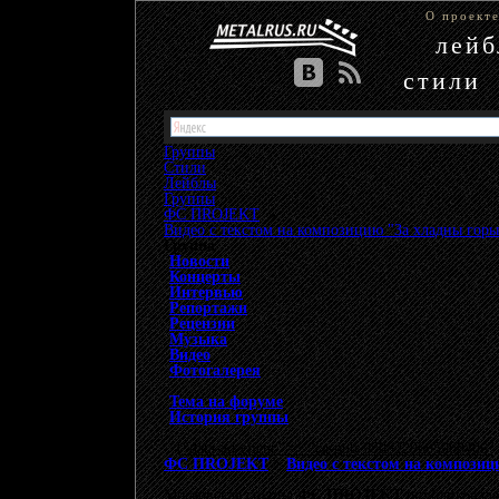
О проект
лей
стили
Группы
Стили
Лейблы
Группы
»
ФС ПROJEKT
»
Видео с текстом на композицию "За хладны гор
Группа
Новости
Концерты
Интервью
Репортажи
Рецензии
Музыка
Видео
Фотогалерея
Тема на форуме
История группы
{"data-ad-client" => "ca-pub-9508229605968406", 
ФС ПROJEKT
>
Видео с текстом на компози
Московская группа
ФС ПROJEKT
опубликовала