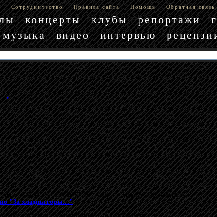
е
Сотрудничество
Правила сайта
Помощь
Обратная связь
блы
концерты
клубы
репортажи
музыка
видео
интервью
рецензи
ы…"
"data-ad-slot" => "4397029779", :style => "display:inline-block"}
цию "За хладны горы…"
 видео с текстом на композицию
"За хладны горы…"
.