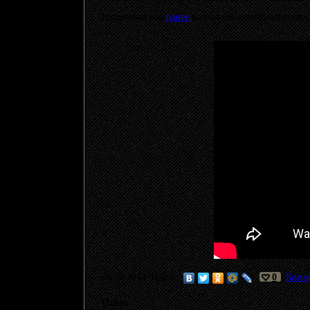
Напомним что
ранее
вышел одноимённый сингл.
04.02.2014 04:06
0
Комме
Ответ