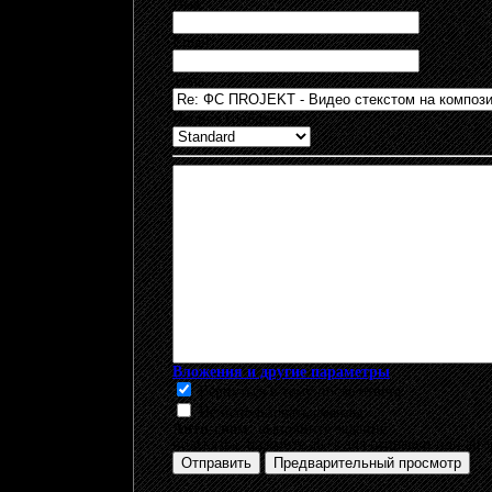
Имя:
Email:
Тема:
Иконка сообщения:
Вложения и другие параметры
Вернуться в тему после ответа.
Не использовать смайлы.
Анти-спам:
выполните задание
подсказка: нажмите alt+s для отправки или al