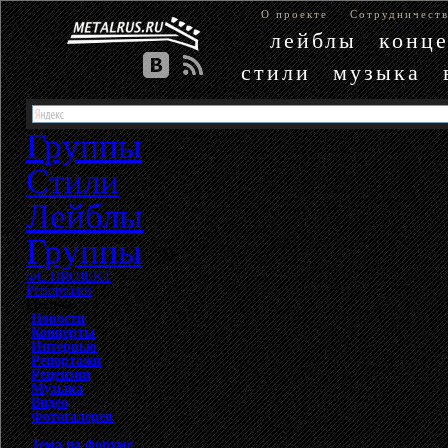
О проекте
Сотрудничест
лейблы
конц
стили
музыка
Группы
Стили
Лейблы
Группы
»
ФС ПROJEKT
»
Репортажи
Группа
Новости
Концерты
Интервью
Репортажи
Рецензии
Музыка
Видео
Фотогалерея
Тема на форуме