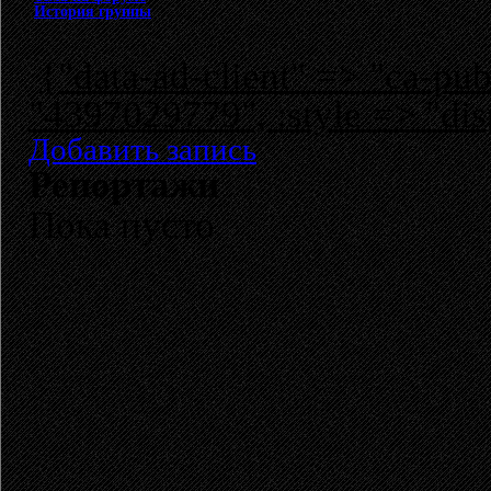
История группы
{"data-ad-client" => "ca-p
"4397029779", :style => "dis
Добавить запись
Репортажи
Пока пусто