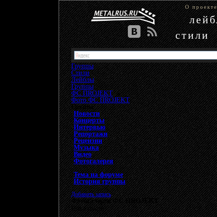
О проект
лей
стили
Группы
Стили
Лейблы
Группы
»
ФС ПROJEKT
»
Фото ФС ПROJEKT
Группа
Новости
Концерты
Интервью
Репортажи
Рецензии
Музыка
Видео
Фотогалерея
Тема на форуме
История группы
Добавить запись
Фотогалерея ФС ПROJEKT
Пока пусто