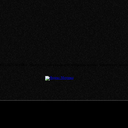
03 - 2026 MetalRus. Материалы сайта защищены авторским правом. Копирование запре