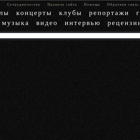
е
Сотрудничество
Правила сайта
Помощь
Обратная связь
блы
концерты
клубы
репортажи
музыка
видео
интервью
рецензи