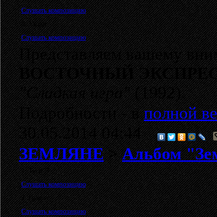
Слушать композицию
8. Уходи
Слушать композицию
Представляем вашему вни
ВОСТОЧНЫЙ ЭКСПРЕ
"Сладкая игра"
(1992).
Подробности - в
полной ве
30.05.2014 04:44
ЗЕМЛЯНЕ
>
Альбом "Зем
1. Ты и Я
Слушать композицию
2. Гранит
Слушать композицию