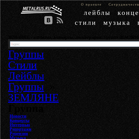
О проекте
Сотрудничест
лейблы
конц
стили
музыка
ЗЕМЛЯНЕ - альбомы, концерты, дискография. Группа ЗЕМЛЯН
Группы
Стили
Лейблы
Группы
»
ЗЕМЛЯНЕ
Группа
Новости
Концерты
Интервью
Репортажи
Рецензии
Музыка