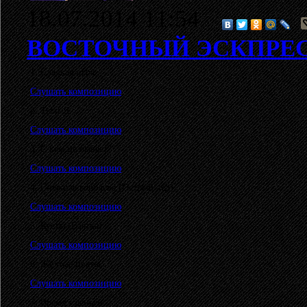
18.07.2014 11:54
ВОСТОЧНЫЙ ЭСКПРЕ
1. Сладкая игра
Слушать композицию
2. Ты и Я
Слушать композицию
3. С кем не бывает?
Слушать композицию
4. Снежная королева (Острый лёд)
Слушать композицию
5. Кусты (Взятка)
Слушать композицию
6. Жёлтые цветы
Слушать композицию
7. Время - деньги