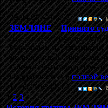
29.04.2014 06:17
ЗЕМЛЯНЕ
>
Принято суд
Два состава группы
ЗЕМ
Скачковым
и
Владимиром 
монопольный спор сами не
принято антимонопольной
Подробности - в
полной ве
11.09.2013 08:01
1
2
3
История группы ЗЕМЛЯ