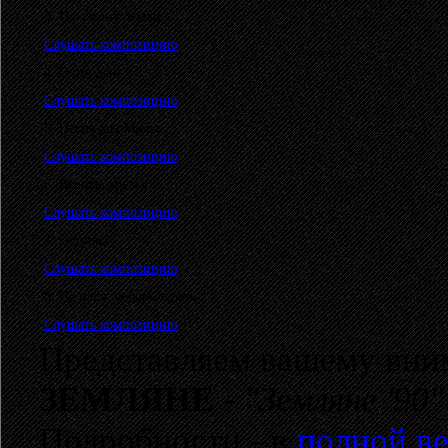
3. По закону Земли
Слушать композицию
4. Один день
Слушать композицию
5. Песня для Мамы
Слушать композицию
6. Верные друзья
Слушать композицию
7. Острова
Слушать композицию
8. Не надо любовь терять
Слушать композицию
Представляем вашему вни
ЗЕМЛЯНЕ
-
"Земляне '90"
Подробности - в
полной ве