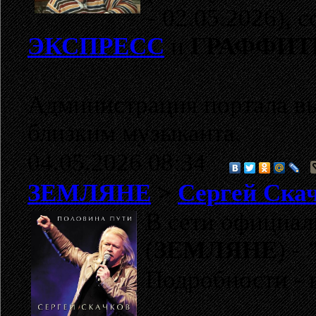
- 02.05.2026), 
ЭКСПРЕСС
и
ГРАФФИТ
Администрация портала в
близким музыканта.
04.05.2026 08:34
ЗЕМЛЯНЕ
>
Сергей Скач
В сети официал
(
ЗЕМЛЯНЕ
) -
Подробности - 