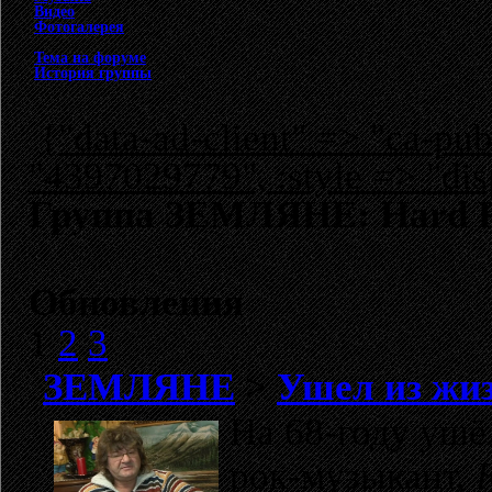
Видео
Фотогалерея
Тема на форуме
История группы
{"data-ad-client" => "ca-p
"4397029779", :style => "dis
Группа ЗЕМЛЯНЕ: Hard 
Обновления
1
2
3
ЗЕМЛЯНЕ
>
Ушел из жи
На 68-году ушё
рок-музыкант,