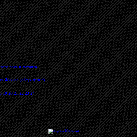
12:55 от KONDOR
»
лого рока и металла
»
ч Жучков (обсуждение)
8
19
20
21
22
23
24
03 - 2026 MetalRus. Материалы сайта защищены авторским правом. Копирование запре