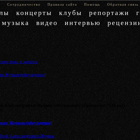
е
Сотрудничество
Правила сайта
Помощь
Обратная связь
блы
концерты
клубы
репортажи
музыка
видео
интервью
рецензи
лого рока и металла
»
ч Жучков (обсуждение)
 Александрович Жучков (обсуждение) (Прочитано 7330 раз)
му.
вич Жучков (обсуждение)
рий Александрович Жучков
.