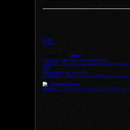
«
Последнее редактирование: 13 Май 2026, 10:
Записан
Ответ
Печать
Страницы: [
1
]
Вверх
« предыдущая тема
следующая тема »
MetalRus - Форум музыкального сообщества тяже
Сайт
»
Обсуждение постов сайта
»
ЗЕМЛЯНЕ - Ушел из жизни Юрий Александрови
Быстрый ответ
Sitemap
1
2
3
4
5
6
7
8
9
10
11
12
13
14
15
16
17
1
© 20