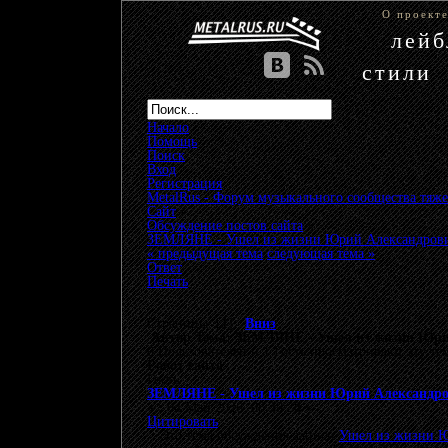
О проект
лей
стили
Начало
Помощь
Поиск
Вход
Регистрация
MetalRus - Форум музыкального сообщества тяже
Сайт
»
Обсуждение постов сайта
»
ЗЕМЛЯНЕ - Ушел из жизни Юрий Александрови
« предыдущая тема
следующая тема »
Ответ
Печать
Страницы: [
1
]
Вниз
Автор
Тема: ЗЕМЛЯНЕ - Ушел из жизни Юрий
0 Пользователей и 1 Гость просматривают эту те
Робот сайта
Гость
ЗЕМЛЯНЕ - Ушел из жизни Юрий Александро
«
:
04 Май 2026, 08:39:28 »
Цитировать
Это тема обсуждения записи
Ушел из жизни Ю