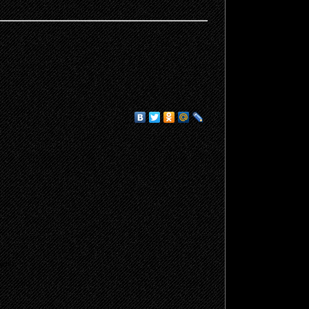
щено.