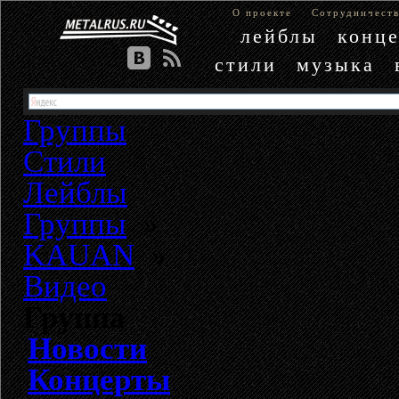
О проекте
Сотрудничест
лейблы
конц
стили
музыка
Группы
Стили
Лейблы
Группы
»
KAUAN
»
Видео
Группа
Новости
Концерты