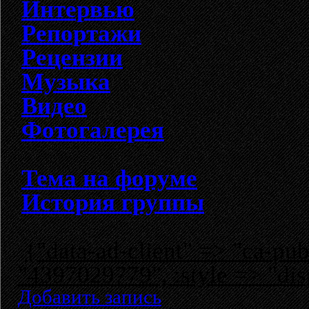
Интервью
Репортажи
Рецензии
Музыка
Видео
Фотогалерея
Тема на форуме
История группы
{"data-ad-client" => "ca-p
"4397029779", :style => "dis
Добавить запись