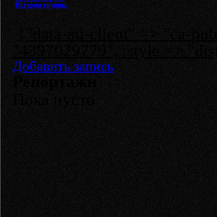
История группы
{"data-ad-client" => "ca-p
"4397029779", :style => "dis
Добавить запись
Репортажи
Пока пусто