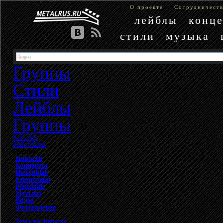
О проекте
Сотрудничест
лейблы
конц
стили
музыка
Группы
Стили
Лейблы
Группы
»
KAUAN
»
Репортажи
Группа
Новости
Концерты
Интервью
Репортажи
Рецензии
Музыка
Видео
Фотогалерея
Тема на форуме