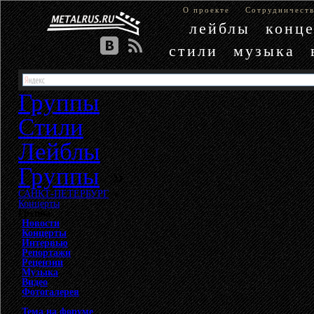
О проекте
Сотрудничест
лейблы
конц
стили
музыка
Группы
Стили
Лейблы
Группы
»
САНКТ-ПЕТЕРБУРГ
»
Концерты
Группа
Новости
Концерты
Интервью
Репортажи
Рецензии
Музыка
Видео
Фотогалерея
Тема на форуме