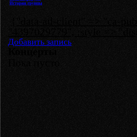
История группы
{"data-ad-client" => "ca-p
"4397029779", :style => "dis
Добавить запись
Концерты
Пока пусто