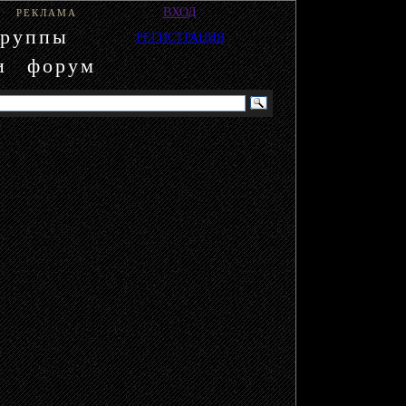
ВХОД
РЕКЛАМА
группы
РЕГИСТРАЦИЯ
и
форум