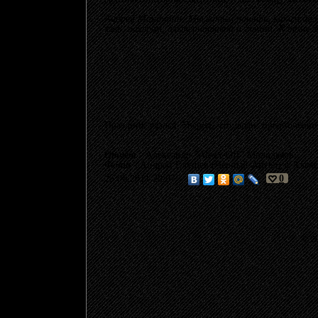
Андрей Машошин: Мы хотим понять, каким долж
хэви, пауэром, альтернативой и глэмом. К тому 
Праздник удался. Уверен, что люди, предпочёвш
Отчёт
- Александр "Alexx-Off" Молодяков;
Фото
- Андрей Елушев (Чёрный Ангел) и Алекс
25.06.2011 20:07
0
© 20