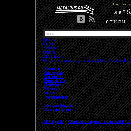
О проект
лей
стили
Группы
Стили
Лейблы
Группы
»
АБОРДАЖ
»
Отчёт о концерте групп АБОРДАЖ и ЧЁРНЫЙ 
Группа
Новости
Концерты
Интервью
Репортажи
Рецензии
Музыка
Видео
Фотогалерея
Тема на форуме
История группы
{"data-ad-client" => "ca-pub-9508229605968406", 
АБОРДАЖ
>
Отчёт о концерте групп АБО
Июнь – пора традиционного праздника выпускник
скользит парусник. Умильно, карамельно и совер