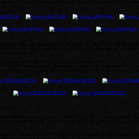
барабанщик. Иван Ширяев сделал выбор в пользу Севастополя: у него та
 лет учиться.
авшейся четыре года назад группы
ЧЁРНАЯ МЕТКА
Владимир Ветюков 
er Sandman / Здесь куют металл" и "Пластилиновую ворону" на мотив "W
ть бывших коллег.
со своими друзьями и окунуться в ту былую атмосферу.
ий выйдет что-то большее. Но никаких специальных планов пока нет. Рег
аллический дух. Приезжаю работать во Вьетнам, сажусь на мотоцикл и та
е каверы?
сле одной вечеринки я слушал "Whiskey in the Jar", а в голове гудело "
исполнять ещё раньше – ребята играли Metallica, а я слов не знал, так
ие. Во второй половине сета бы исполнены каверы на Evanescence, пр
а необычный выбор материала. С чего бы вдруг?