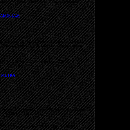
м дом и девушка. Это уважительная причина. А
и Даниил Кузин, исполнившие при поддержке
hiskey in the Jar". В зале был замечен лидер
улярно никто из нас не играет. Для этого надо
м слушаю металл.
Нам помнится, вороне…". И года через полтора мы
 что пришлось петь Арию.
ичём к микрофону вышла барабанная техница