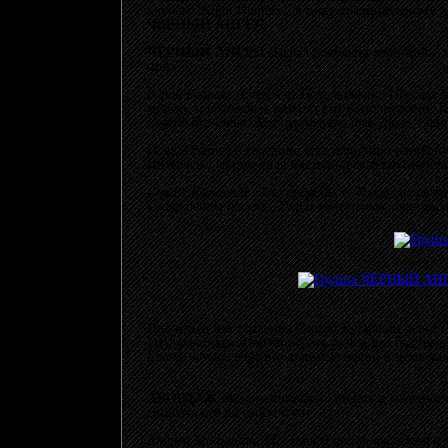
клубом "Night Hunters", в пику традиционному 
ЧЁРНЫЙ АНГЕЛ.
ЧЁРНЫЙ АНГЕЛ
сыграл довольно короткий – 
пива?
Юрий Егоров: (смеётся) Нет, конечно. Просто М
музыку, и исполнять металл ему было тяжело. Т
Сергей Курнакин: Мы чувствуем, что Дима – наш 
Новый басист в середине сета исполнил развёрнут
Интересно, фирменная мастейновская гнусавость 
Сергей Курнакин: Это природное. Когда мы разучи
Слава решил попеть. Тут и выяснилось, что мас
Под конец выступления Сергей Курнакин решил о
умудрявшихся живьём играть раза в два быстрее,
Благо, четыре изрядно длинные песни к нему уж
АБОРДАЖ
было непривычно видеть в маленьком
сшибать всё на своём пути.
Андрей Машошин: Мы хотим поиграть летом в мал