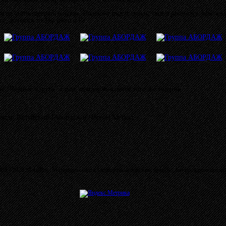
ен быть третий альбом. Поэтому ищем стиль, ищем ритмику. Мне каж
же, хочется из Ми уйти в Ре…
ие "Чёрные паруса" алым, придерживаются того же мнения.
андр Валуйский (Абордаж и Чёрная Метка);
03 - 2026 MetalRus. Материалы сайта защищены авторским правом. Копирование запре