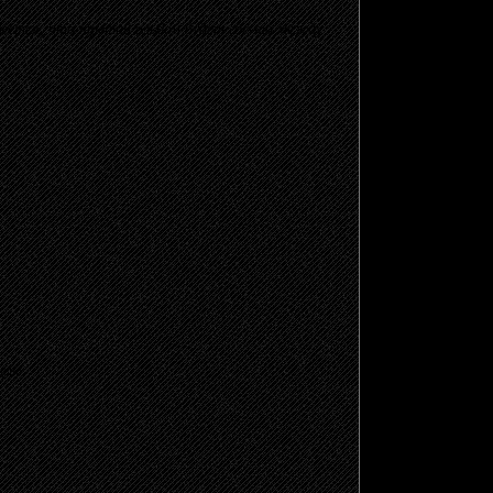
ется, что третий альбом будет где-то между
щено.