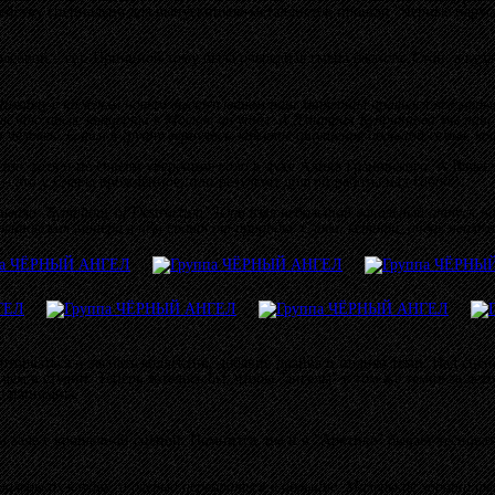
действу специально для выпускников-металлистов прошли "Чёрные парус
часовой – сет. Причиной тому была очередная смена басиста. Стоп, а ку
ихаилу с каждым новым выступлением наш материал нравился всё меньше
ак что после концерта в Москве он ушёл. А Дмитрия Куприянова мы нашл
человек. С ним в группу вернулось забытое ощущение большой семьи, ко
ое, хотя и не совсем уверенное соло в духе Алика Грановского. А Вячесл
– это у Славы врождённое, или результат долгой работы над собой?
вали "Symphony of Destruction" Юра взял небольшой вокальный отпуск на д
тейновская манера в нём сидит от природы. Слава, кстати, очень неплох
торваться и загнать коллектив, добавив драйва и подняв темп. Над сце
 чем в студии. Теперь хотелось бы, чтобы "ангелы" в том же темпе за ле
е написаны.
 зале с крошечной сценой. Помнится, им и в "Арктике" бывает тесноват
еньких клубах, а осенью перебраться в большие. Маленькие хороши тем