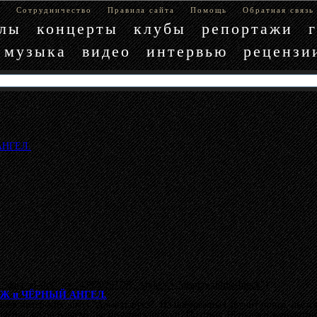
е
Сотрудничество
Правила сайта
Помощь
Обратная связь
блы
концерты
клубы
репортажи
музыка
видео
интервью
рецензи
АНГЕЛ.
"data-ad-slot" => "4397029779", :style => "display:inline-block"}
РДАЖ и ЧЁРНЫЙ АНГЕЛ.
ов питерских школ "Алые паруса". На набережных звучит попса, льётся 
шенно не по нашему, не по-металлистски. Поэтому 18 июня в концертном