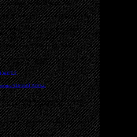
а", на которых выступили
АБОРДАЖ
и
да дели предыдущего? Неужто променяли на ящик
 и меньше. Он до нас играл более лёгкую
и, можно сказать, случайно, по объявлению.
торое было при Саше Козарезе.
ав Зубков спел "Symphony of Destruction".
ве репетиции, поскольку у него болело горло, а
о поёт ещё и вещи Slayer…
ной повеяло призраком незабвенных Ramones,
то дописали альбом и принялись за следующий.
о, особенно когда фронтмен начинает носиться и
, что в каждом районе своя публика. К тому