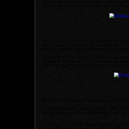
же мы сейчас опять сыгрываемся – у нас новый 
Игорь Бородин взят на постоянку: ему ещё пять
В середине сета на сцену вышли участники расп
ритм-секции АБОРДАЖА два шкодных кавера: "Ent
МЕТКИ Зак Эсви, пришдший морально поддержа
Андрей Машошин: Нам хотелось выйти на сцену 
Владимир Ветюков: Даст Бог, из таких выступлен
много свободного времени. Но я не утратил мет
Интересно, кто придумал делать такие смешанны
Владимир Ветюков: Эти два кавера – моя идея. По
это воплотили. А "Здесь куют металл" мы стали 
После этого АБОРДАЖ продолжил своё выступлен
группы Виктория Смертина, и на Prodigy. Весьм