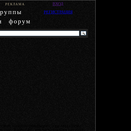
ВХОД
РЕКЛАМА
группы
РЕГИСТРАЦИЯ
и
форум
пиво, грохочат фейерверки, а по глади Невы
 зале "Route-148", что расположился над байк-