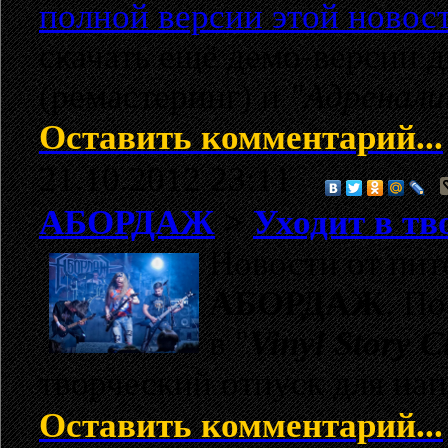
полной версии этой новос
скачать ещё демо-версии 
(ремастеринг) и
"Адренали
Оставить комментарий...
21.10.2012 23:11
АБОРДАЖ
>
Уходит в тв
Новости от пи
АБОРДАЖ
. П
в "
Vinyl Story C
творческий отпуск для нап
Оставить комментарий...