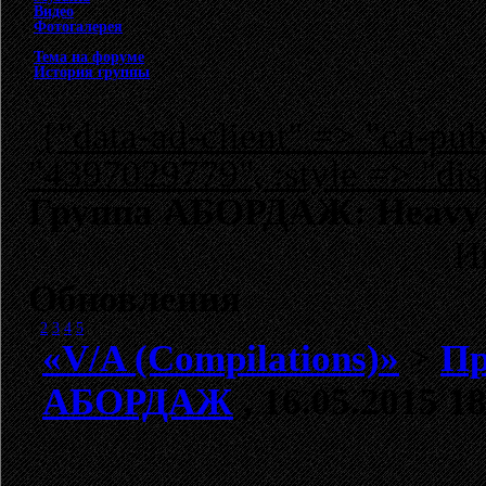
Видео
Фотогалерея
Тема на форуме
История группы
{"data-ad-client" => "ca-p
"4397029779", :style => "dis
Группа АБОРДАЖ: Heavy M
И
Обновления
1
2
3
4
5
«V/A (Compilations)»
>
Пр
АБОРДАЖ
, 16.05.2015 1