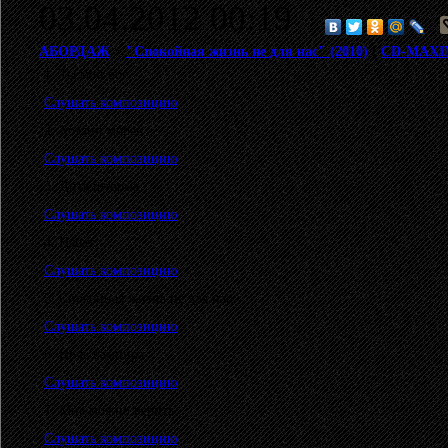
03.04.2012 00:19
АБОРДАЖ
>
"Спокойная жизнь не для нас" (2010)
(
CD-MAX
1. Ты мой бог
Слушать композицию
2. Хозяин морей
Слушать композицию
3. Дитя шторма
Слушать композицию
4. Набат
Слушать композицию
5. Спокойная жизнь не для нас
Слушать композицию
6. Ночь вампира
Слушать композицию
7. Мне можно верить
Слушать композицию