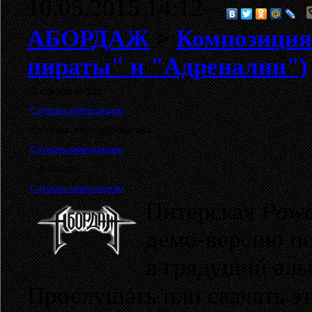
10.05.2015 14:12
АБОРДАЖ
>
Композиция
пираты" и "Адреналин")
В каждом из нас
Слушать композицию
Северные пираты (ремастер)
Слушать композицию
Адреналин
Слушать композицию
Питерская
Powe
демо-версию п
в грядущий аль
Прослушать или скачать э