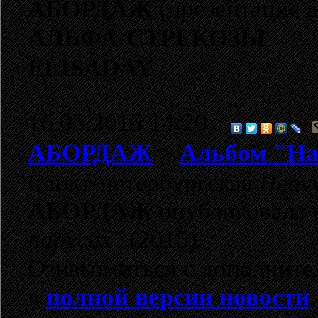
АБОРДАЖ
(презентация 
АЛЬФА-СТРЕКОЗЫ
ELISADAY
16.05.2015 14:20
АБОРДАЖ
>
Альбом "На 
Санкт-петербургская
Heavy
АБОРДАЖ
опубликовала 
парусах"
(2015).
Ознакомиться с дополнит
в
полной версии новости
.