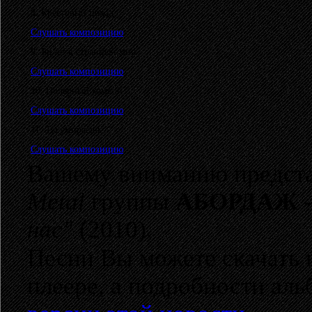
8. Крестовый поход
Слушать композицию
9. Билет в странный мир
Слушать композицию
10. Полярный комвой
Слушать композицию
11. Ты умираешь
Слушать композицию
Вашему вниманию предста
Metal
группы
АБОРДАЖ 
нас"
(2010).
Песни Вы можете скачать 
плеере, а подробности ал