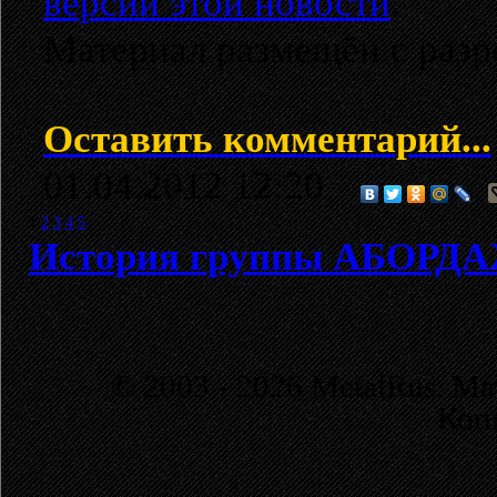
версии этой новости
.
Материал размещён с разр
Оставить комментарий...
01.04.2012 12:20
1
2
3
4
5
История группы АБОРД
© 2003 - 2026 MetalRus. М
Коп