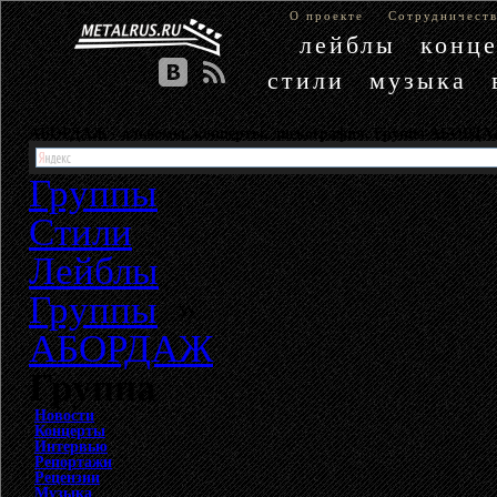
О проекте
Сотрудничест
лейблы
конц
стили
музыка
АБОРДАЖ - альбомы, концерты, дискография. Группа АБОРД
Группы
Стили
Лейблы
Группы
»
АБОРДАЖ
Группа
Новости
Концерты
Интервью
Репортажи
Рецензии
Музыка