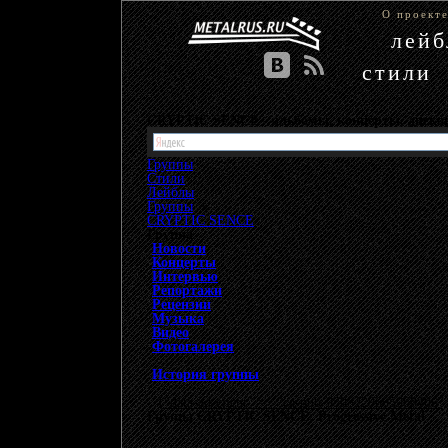
О проект
лей
стили
CRYPTIC SENCE - альбомы, концерты, диск
Группы
Стили
Лейблы
Группы
»
CRYPTIC SENCE
Группа
Новости
Концерты
Интервью
Репортажи
Рецензии
Музыка
Видео
Фотогалерея
История группы
{"data-ad-client" => "ca-pub-9508229605968406", 
Группа CRYPTIC SENCE: Progressive Metal