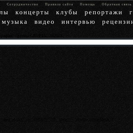
е
Сотрудничество
Правила сайта
Помощь
Обратная связь
блы
концерты
клубы
репортажи
музыка
видео
интервью
рецензи
ография. Группа CRYPTIC SENCE
"data-ad-slot" => "4397029779", :style => "display:inline-block"}