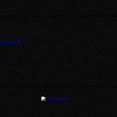
него выступления снежинской
Progressive Metal
группы
CRYPTIC SENS
ментарии (0)
03 - 2026 MetalRus. Материалы сайта защищены авторским правом. Копирование запре