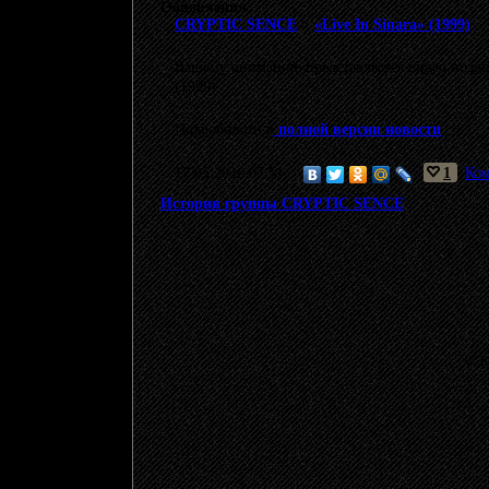
Обновления
CRYPTIC SENCE
>
«Live In Sinara» (1999)
Вашему вниманию представляется видео позд
(1999).
Подробности в
полной версии новости
.
17.05.2026 07:51
1
Ком
История группы CRYPTIC SENCE
© 20