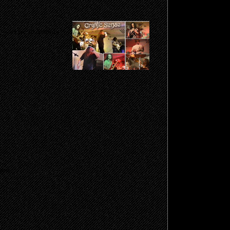
E
—
«Live In Sinara»
щено.