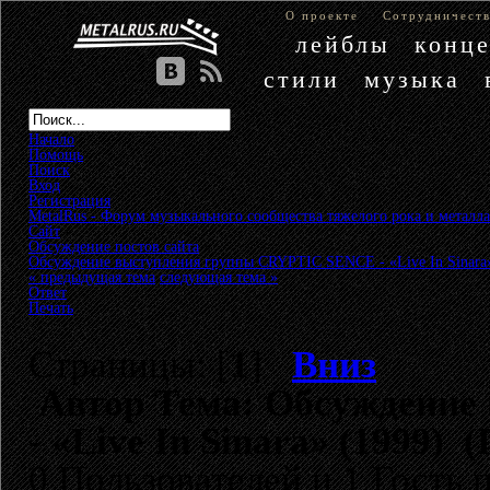
О проекте
Сотрудничест
лейблы
конц
стили
музыка
Начало
Помощь
Поиск
Вход
Регистрация
MetalRus - Форум музыкального сообщества тяжелого рока и металла
Сайт
»
Обсуждение постов сайта
»
Обсуждение выступления группы CRYPTIC SENCE - «Live In Sinara»
« предыдущая тема
следующая тема »
Ответ
Печать
Страницы: [
1
]
Вниз
Автор
Тема: Обсуждение
- «Live In Sinara» (1999) 
0 Пользователей и 1 Гость 