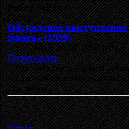
Робот сайта
Гость
Обсуждение выступления
Sinara» (1999)
«
:
17 Май 2026, 08:04:04 »
Цитировать
Это тема обсуждения зап
«
Последнее редактирован
Записан
Ответ