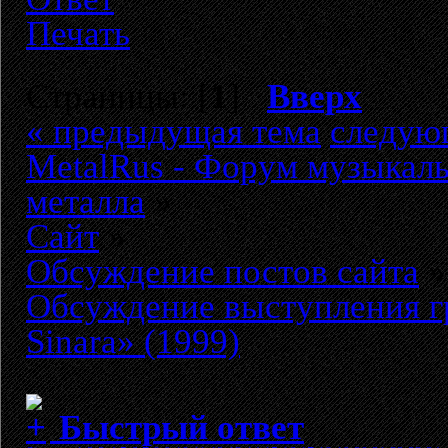
Печать
Страницы: [
1
]
Вверх
« предыдущая тема
следую
MetalRus - Форум музыкаль
металла
»
Сайт
»
Обсуждение постов сайта
»
Обсуждение выступления г
Sinara» (1999)
Быстрый ответ