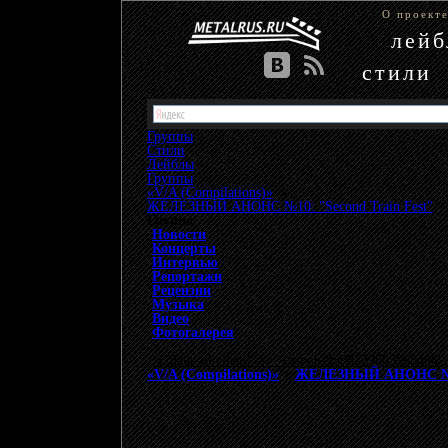
О проект
лей
стили
Группы
Стили
Лейблы
Группы
»
«V/A (Compilations)»
»
ЖЕЛЕЗНЫЙ АНОНС №10: "Second Train Fest"
Группа
Новости
Концерты
Интервью
Репортажи
Рецензии
Музыка
Видео
Фотогалерея
{"data-ad-client" => "ca-pub-9508229605968406", 
«V/A (Compilations)»
>
ЖЕЛЕЗНЫЙ АНОНС №10: