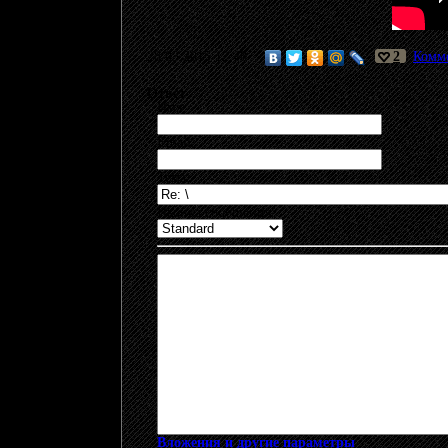
28.03.2015 12:48
2
Комме
Ответ
Имя:
Email:
Тема:
Иконка сообщения:
Вложения и другие параметры