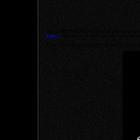
Портал
METALRUS.RU
начинает информационн
Train"
- фестиваля второго эшелона, проходивш
В выпуск программы попали интервью с групп