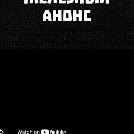
ную поддержку проекта
"Железный анонс"
и публикует 10-ый выпуск 
его 22 марта в Московском клубе
"VOLTA"
.
ами
MANIC DEPRESSION
,
MASS MADNESS
,
КОМА
, а также
SEDUCER