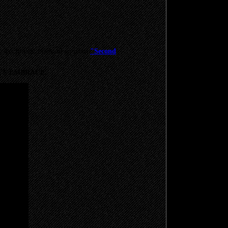
о фестивале тяжёлой музыки
"Second
'S EMBRACE
.