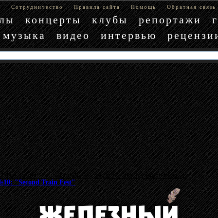
е
Сотрудничество
Правила сайта
Помощь
Обратная связь
блы
концерты
клубы
репортажи
музыка
видео
интервью
рецензи
"data-ad-slot" => "4397029779", :style => "display:inline-block"}
 "Second Train Fest"