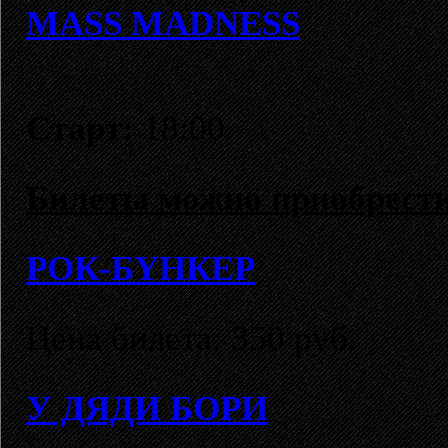
MASS MADNESS
Старт:
18:00
Билеты можно приобрести
POК-БYНКEP
Цена билета: 350 руб.
У ДЯДИ БOPИ