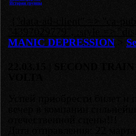
История группы
{"data-ad-client" => "ca-p
"4397029779", :style => "dis
MANIC DEPRESSION
>
Se
22.03.15 | SECOND TRAIN
VOLTA
Успей приобрести билет и
вечер в компании сильнейш
отечественной сцены!!!
Дата отправления: 22 марта