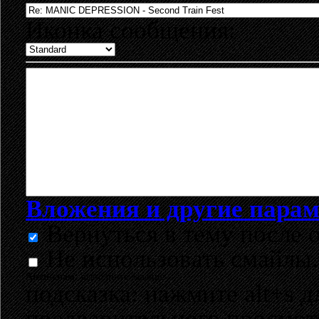
Иконка сообщения:
Вложения и другие пара
Вернуться в тему после о
Не использовать смайлы.
Анти-спам:
выполните задание
подсказка: нажмите alt+s д
предварительного просмо