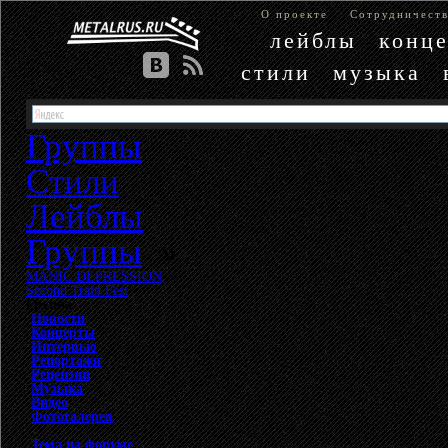
О проекте
Сотрудничест
лейблы
конц
стили
музыка
Группы
Стили
Лейблы
Группы
»
MANIC DEPRESSION
»
Second Train Fest
Группа
Новости
Концерты
Интервью
Репортажи
Рецензии
Музыка
Видео
Фотогалерея
Тема на форуме