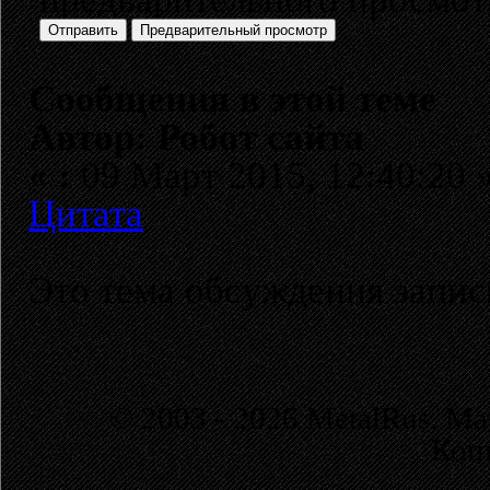
Сообщения в этой теме
Автор: Робот сайта
«
:
09 Март 2015, 12:40:20 
Цитата
Это тема обсуждения запи
© 2003 - 2026 MetalRus. М
Коп