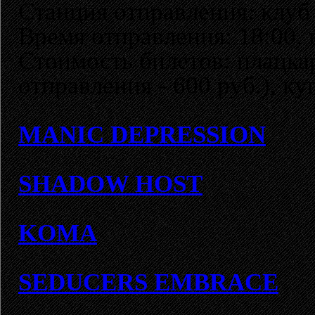
Станция отправления: клуб
Время отправления: 18:00, 
Стоимость билетов: плацкар
отправления - 600 руб.), ку
MANIC DEPRESSION
SHADOW HOST
KOMA
SEDUCERS EMBRACE