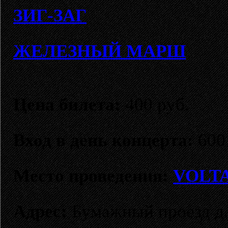
ЗИГ-ЗAГ
ЖEЛEЗНЫЙ МAPШ
Цена билета:
400 руб.
Вход в день концерта:
600 
Место проведения:
VOLT
Адрес:
Бумажный проезд д.