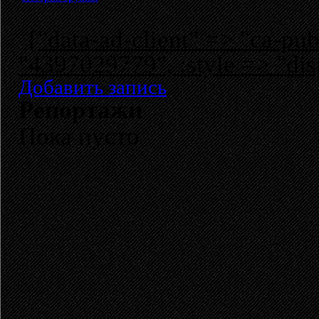
{"data-ad-client" => "ca-p
"4397029779", :style => "dis
Добавить запись
Репортажи
Пока пусто