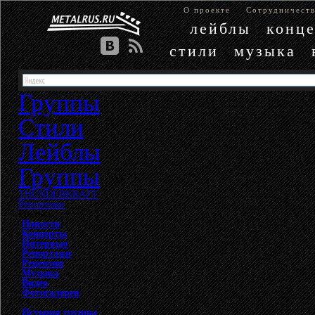
О проекте
Сотрудничест
лейблы
конц
стили
музыка
Группы
Стили
Лейблы
Группы
»
THUNDERKRAFT
»
Репортажи
Группа
Новости
Концерты
Интервью
Репортажи
Рецензии
Музыка
Видео
Фотогалерея
История группы