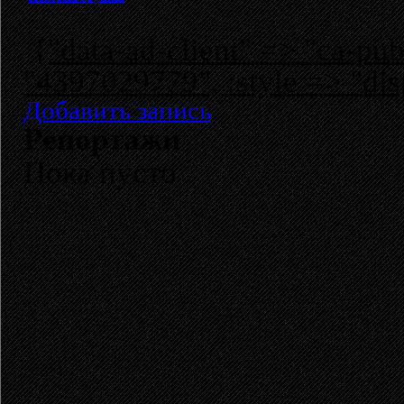
{"data-ad-client" => "ca-p
"4397029779", :style => "dis
Добавить запись
Репортажи
Пока пусто