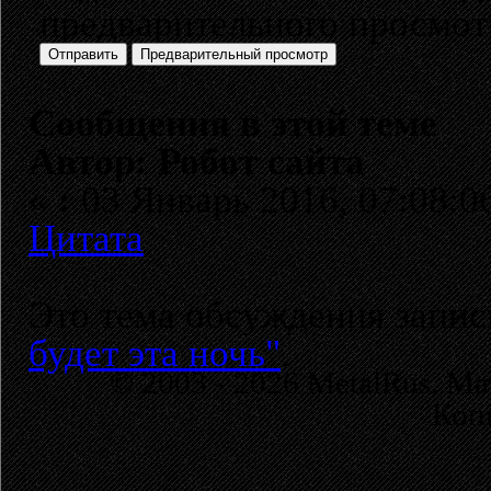
предварительного просмо
Сообщения в этой теме
Автор: Робот сайта
«
:
03 Январь 2016, 07:08:0
Цитата
Это тема обсуждения запи
будет эта ночь"
.
© 2003 - 2026 MetalRus. М
Коп