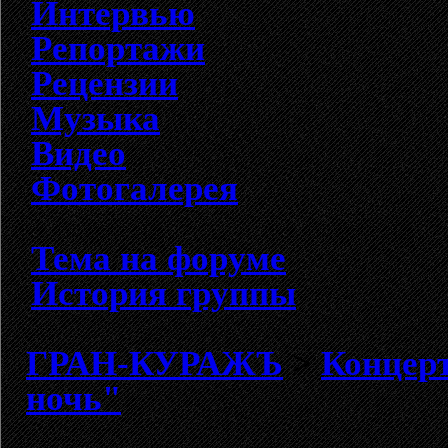
Интервью
Репортажи
Рецензии
Музыка
Видео
Фотогалерея
Тема на форуме
История группы
ГРАН-КУРАЖЪ
>
Концерт
ночь"