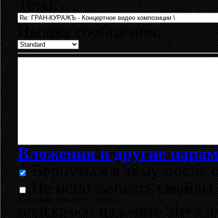
Тема:
Иконка сообщения:
Вложения и другие пара
Вернуться в тему после о
Не использовать смайлы.
Анти-спам:
выполните задание
подсказка: нажмите alt+s д