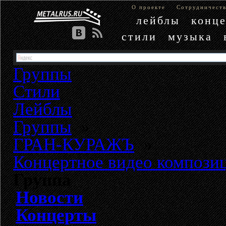
О проекте
Сотрудничест
лейблы
конц
стили
музыка
Группы
Стили
Лейблы
Группы
»
ГРАН-КУРАЖЪ
»
Концертное видео композиц
Группа
Новости
Концерты