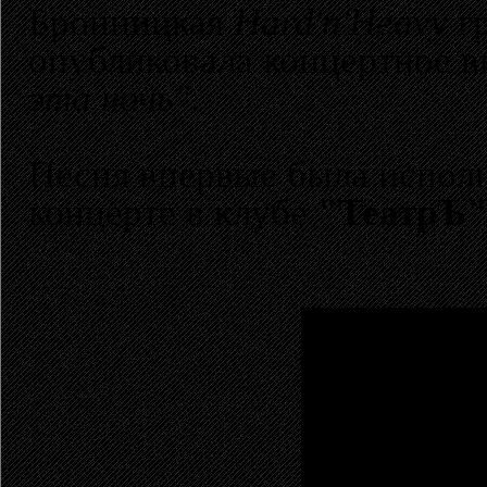
Бронницкая
Hard'n'Heavy
г
опубликовала концертное 
эта ночь"
.
Песня впервые была исполн
концерте в клубе
"ТеатрЪ"