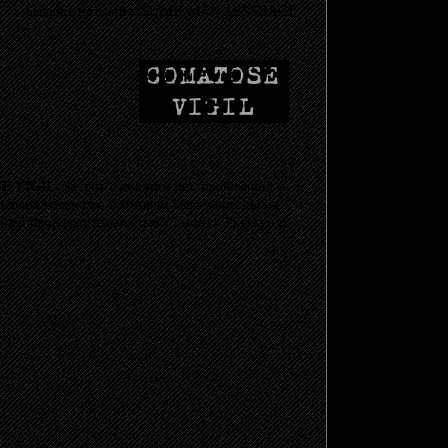
Бывшие названия: SUBHUMAN ABSTRACT
E VIGIL
. За пять с лишним лет, прошедших с
 первоначальному, в котором была записана их
общей продолжительностью 75 минут 35 секунд!