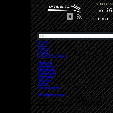
О проект
лей
стили
COMATOSE VIGIL - альбомы, концерты, дис
Группы
Стили
Лейблы
Группы
»
COMATOSE VIGIL
Группа
Новости
Концерты
Интервью
Репортажи
Рецензии
Музыка
Видео
Фотогалерея
История группы
{"data-ad-client" => "ca-pub-9508229605968406", 
Группа COMATOSE VIGIL: Doom Metal