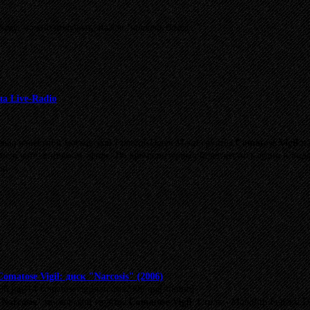
бому, можно получить, нажав
"читать далее..."
на Live-Radio
ервью известной московской
Funeral-Doom Metal
группы
Comatose Vigil
н
пе в чате, в прямом эфире. Во время интервью будет вестись аудио и ви
а!
matose Vigil: диск "Narcosis" (2006)
06.jpg]14-comatosevigilnarcosis2006.jpg[/thumb]
"Narcosis"
московской группы
Comatose Vigil
. Стиль - Monolith Funeral 