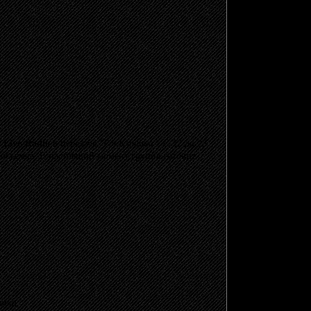
а
Live-Radio
в передаче
"РокКлиника"
. С 22 до 23
деосъемка. В настоящий момент группа готовит
Doom.