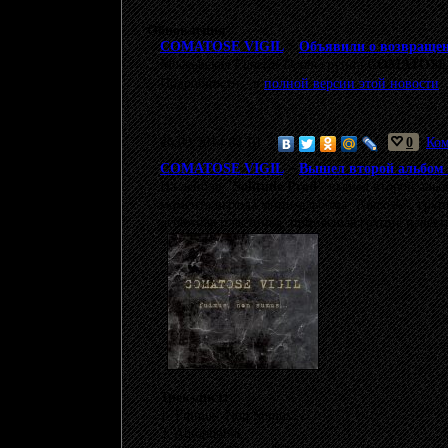
Обновления
COMATOSE VIGIL
>
Объявили о возвращен
Московская
Funeral Doom
группа
COMATOSE 
Подробности - в
полной версии этой новости
.
26.09.2014 04:10
0
Ком
COMATOSE VIGIL
>
Вышел второй альбом
На лейбле
"Solitude Prod"
вышел второй альб
момента выхода мини-альбома
"Narcosis"
, гру
дебютная пластинка, принесшая группе извест
Трек-лист:
1. Fuimus, Non Sumus…
2. Autophobia