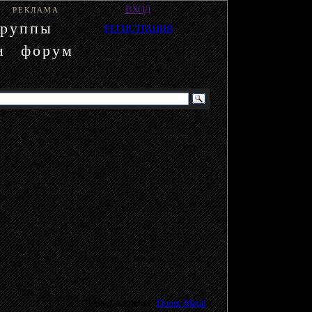
ВХОД
РЕКЛАМА
группы
РЕГИСТРАЦИЯ
и
форум
Играет в стилях:
Doom Metal