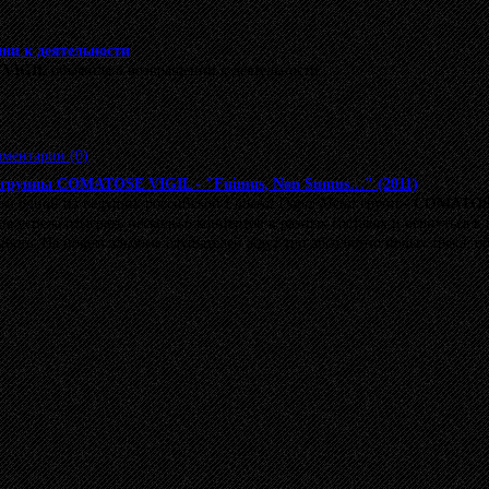
ии к деятельности
VIGIL
объявила о возвращении к деятельности.
ментарии (0)
 группы COMATOSE VIGIL - "Fuimus, Non Sumus…" (2011)
ом одной из ведущих российской
Funeral Doom Metal
групп -
COMATOS
ппа успела отыграть несколько концертов в разных составах и вернуться к
ность. На новом альбоме слушателей ждут три абсолютно новых трека, 