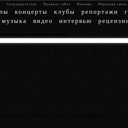
е
Сотрудничество
Правила сайта
Помощь
Обратная связь
блы
концерты
клубы
репортажи
музыка
видео
интервью
рецензи
кография. Группа COMATOSE VIGIL
"data-ad-slot" => "4397029779", :style => "display:inline-block"}