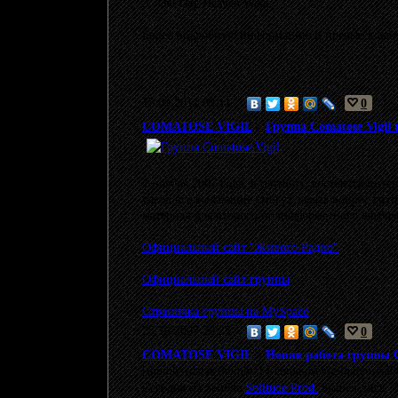
3. The Day Heaven Wept
Более подробную информацию и превью к аль
15.09.2011 09:11
0
COMATOSE VIGIL
>
Группа Comatose Vigil 
2 ноября 2007 года, в пятницу, состоится инт
часов все желающие смогут задать вопрос груп
материал для второго полноформатного альбом
Официальный сайт "Живого Радио"
Официальный сайт группы
Страничка группы на MySpace
25.10.2007 20:25
0
COMATOSE VIGIL
>
Новая работа группы Co
[thumb=/datas/thumbs/14-comatosevigilnarcosis20
Сегодня на лейбле
Solitude Prod.
вышел диск