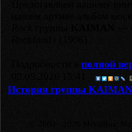
Представляем вашему вни
нашем архиве альбом мос
Rock
группы
KAIMAN
—
Rockland»
(1996).
Подробности в
полной ве
02.05.2026 15:41
История группы KAIMA
© 2003 - 2026 MetalRus. М