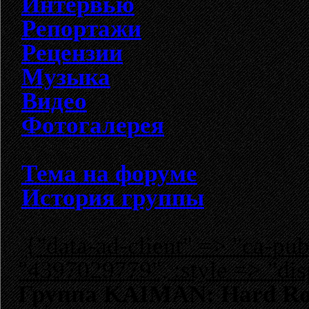
Интервью
Репортажи
Рецензии
Музыка
Видео
Фотогалерея
Тема на форуме
История группы
{"data-ad-client" => "ca-p
"4397029779", :style => "dis
Группа KAIMAN: Hard R