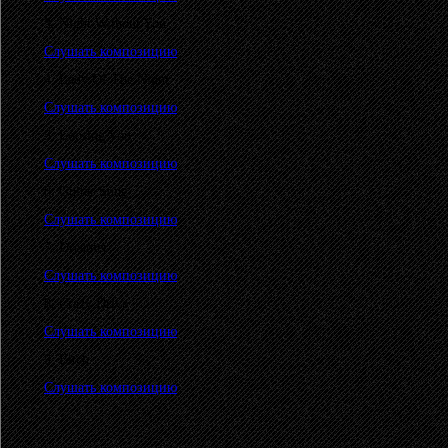
3. Night Without You
Слушать композицию
4. Lady Of The Nignt
Слушать композицию
5. Loosing You
Слушать композицию
6. Guitar Song
Слушать композицию
7. Dreamer
Слушать композицию
8. Crazy Drive
Слушать композицию
9. Bitch
Слушать композицию