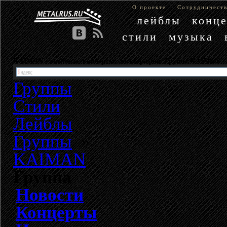
О проекте
Сотрудничест
лейблы
конц
стили
музыка
KAIMAN - альбомы, концерты, дискография. Группа KAIMAN
Группы
Стили
Лейблы
Группы
»
KAIMAN
Группа
Новости
Концерты