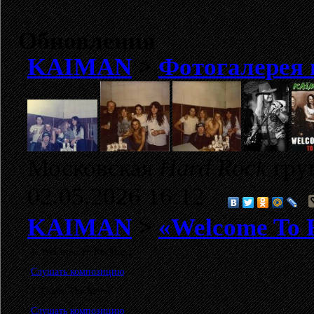
Обновления
KAIMAN
>
Фотогалерея
Московская
Hard Rock
гру
02.05.2026 16:12
KAIMAN
>
«Welcome To R
1. Welcome To Rockland
Слушать композицию
2. Under The Moon
Слушать композицию