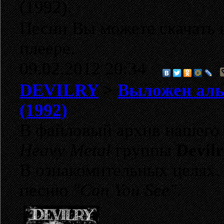
(1992).
Песни Вы можете скачать 
плеере.
09.02.2012 20:34
DEVILRY
>
Выложен аль
(1992)
В файловый архив нашего 
Heavy Metal
группы
Devilr
В ознакомительных целях,
песню
"Can You See"
.