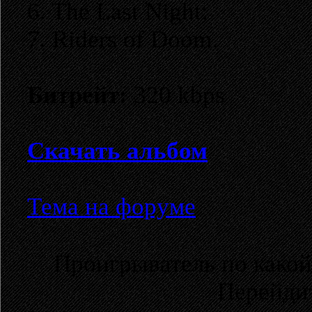
6. The Last Night;
7. Riders of Doom.
Битрейт:
320 kbps
Скачать альбом
Тема на форуме
Проигрыватель по какой
Перейди