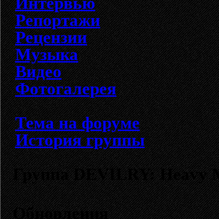
Интервью
Репортажи
Рецензии
Музыка
Видео
Фотогалерея
Тема на форуме
История группы
Группа DEVILRY: Heavy 
Обновления