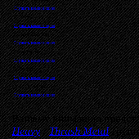
Слушать композицию
3. Devilry
Слушать композицию
4. Forest Of Crosses
Слушать композицию
5. Can You See
Слушать композицию
6. Last Night
Слушать композицию
7. Riders Of Doom
Слушать композицию
Вашему вниманию предста
Heavy
/
Thrash Metal
груп