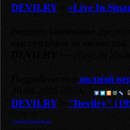
DEVILRY
>
«Live In Sina
Вашему вниманию предста
выступления челябинской
DEVILRY
—
«Live In Sina
Подробности в
полной вер
26.04.2026 08:56
DEVILRY
>
"Devilry" (19
1. Lonely Life
Слушать композицию
2. Die, If You Ready