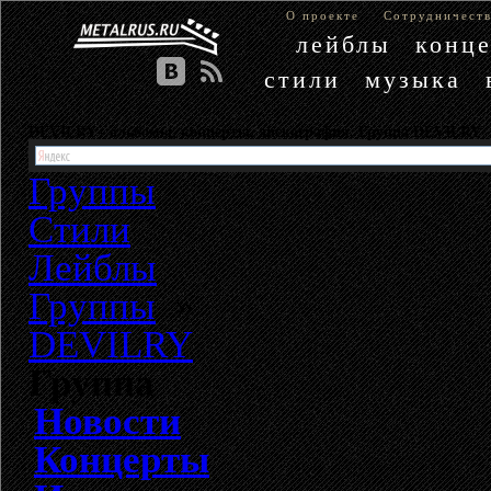
О проекте
Сотрудничест
лейблы
конц
стили
музыка
DEVILRY - альбомы, концерты, дискография. Группа DEVILRY
Группы
Стили
Лейблы
Группы
»
DEVILRY
Группа
Новости
Концерты