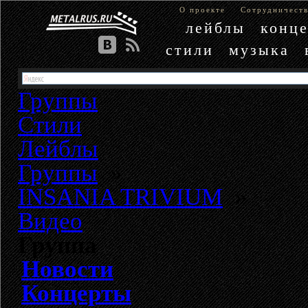
О проекте
Сотрудничест
лейблы
конц
стили
музыка
Группы
Стили
Лейблы
Группы
»
INSANIA TRIVIUM
»
Видео
Группа
Новости
Концерты