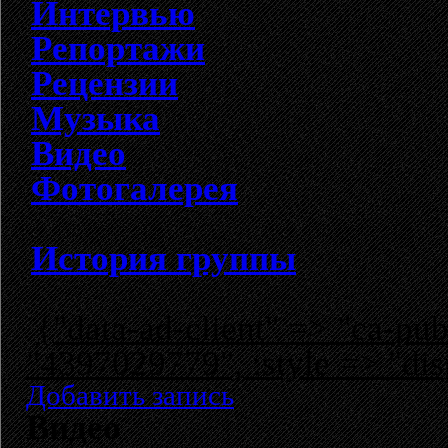
Интервью
Репортажи
Рецензии
Музыка
Видео
Фотогалерея
История группы
{"data-ad-client" => "ca-p
"4397029779", :style => "dis
Добавить запись
Видео