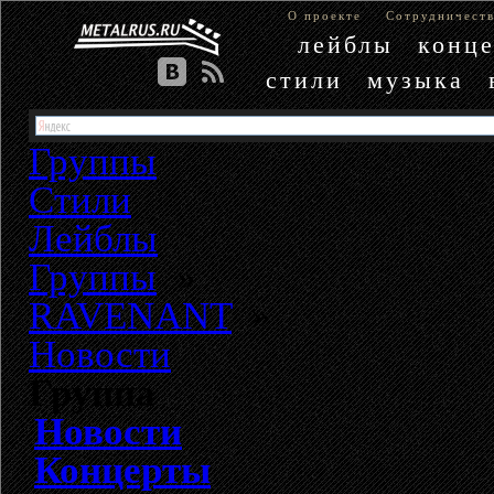
О проекте
Сотрудничест
лейблы
конц
стили
музыка
Группы
Стили
Лейблы
Группы
»
RAVENANT
»
Новости
Группа
Новости
Концерты