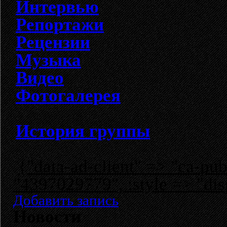
Интервью
Репортажи
Рецензии
Музыка
Видео
Фотогалерея
История группы
{"data-ad-client" => "ca-p
"4397029779", :style => "dis
Добавить запись
Новости