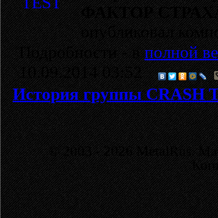
ФАКТОР СТРАХ
опубликовал ком
Подробности - в
полной ве
10.09.2014 03:52
История группы CRASH 
© 2003 - 2026 MetalRus. М
Коп