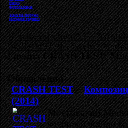
Видео
Фотогалерея
Тема на форуме
История группы
{"data-ad-client" => "ca-p
"4397029779", :style => "dis
Группа CRASH TEST: Mod
Обновления
CRASH TEST
>
Композиц
(2014)
Московский
Moder
которого вошли м