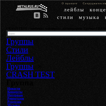
О проекте
Сотрудничест
лейблы
конц
стили
музыка
CRASH TEST - альбомы, концерты, дискография. Группа CRAS
Группы
Стили
Лейблы
Группы
»
CRASH TEST
Группа
Новости
Концерты
Интервью
Репортажи
Рецензии
Музыка