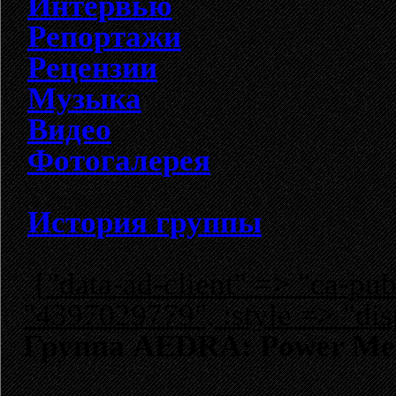
Интервью
Репортажи
Рецензии
Музыка
Видео
Фотогалерея
История группы
{"data-ad-client" => "ca-p
"4397029779", :style => "dis
Группа AEDRA: Power Me