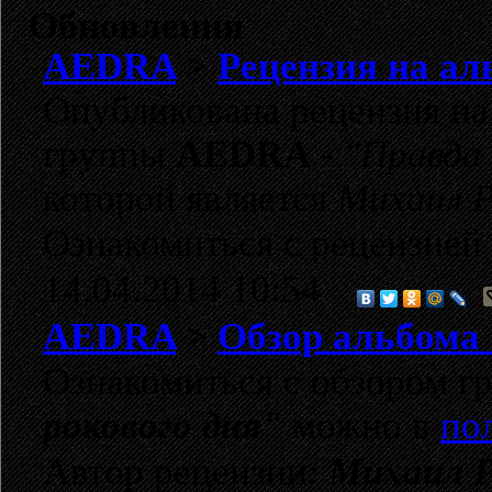
Обновления
AEDRA
>
Рецензия на ал
Опубликована рецензия на
группы
AEDRA
-
"Правда 
которой является
Михаил Р
Ознакомиться с рецензией
14.04.2014 10:54
AEDRA
>
Обзор альбома 
Ознакомиться с обзором 
рокового дня"
можно в
по
Автор рецензии:
Михаил 