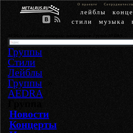
О проекте
Сотрудничест
лейблы
конц
стили
музыка
AEDRA - альбомы, концерты, дискография. Группа AEDRA
Группы
Стили
Лейблы
Группы
»
AEDRA
Группа
Новости
Концерты