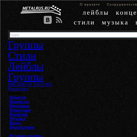
О проекте
Сотрудничест
лейблы
конц
стили
музыка
Группы
Стили
Лейблы
Группы
»
DREAMS OF VICTORY
»
Репортажи
Группа
Новости
Концерты
Интервью
Репортажи
Рецензии
Музыка
Видео
Фотогалерея
История группы