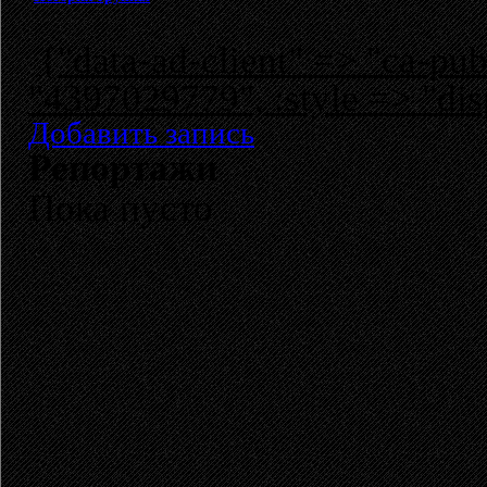
{"data-ad-client" => "ca-p
"4397029779", :style => "dis
Добавить запись
Репортажи
Пока пусто