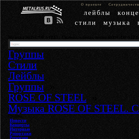
О проекте
Сотрудничест
лейблы
конц
стили
музыка
Музыка ROSE OF STEEL. Скачать клипы, песни ROSE OF STE
Группы
Стили
Лейблы
Группы
»
ROSE OF STEEL
»
Музыка ROSE OF STEEL. С
Группа
Новости
Концерты
Интервью
Репортажи
Рецензии