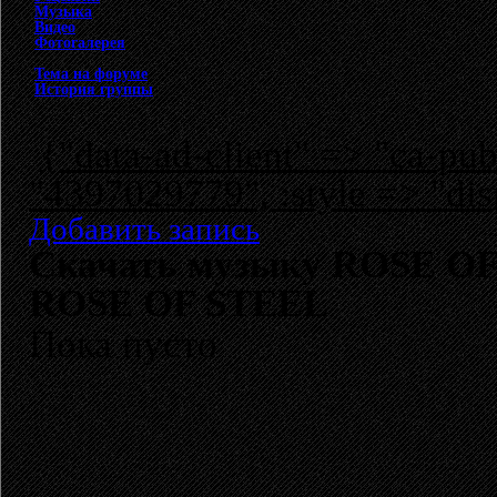
Музыка
Видео
Фотогалерея
Тема на форуме
История группы
{"data-ad-client" => "ca-p
"4397029779", :style => "dis
Добавить запись
Скачать музыку ROSE OF 
ROSE OF STEEL
Пока пусто