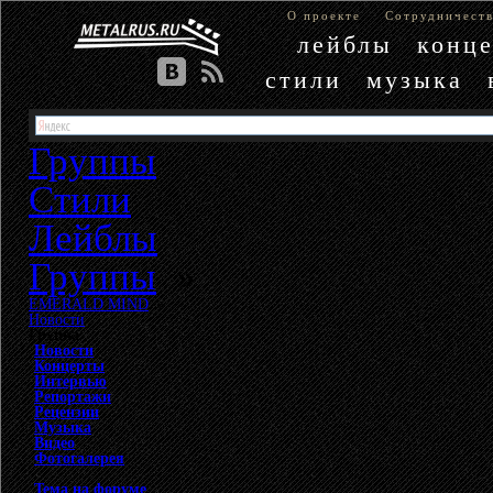
О проекте
Сотрудничест
лейблы
конц
стили
музыка
Группы
Стили
Лейблы
Группы
»
EMERALD MIND
»
Новости
Группа
Новости
Концерты
Интервью
Репортажи
Рецензии
Музыка
Видео
Фотогалерея
Тема на форуме