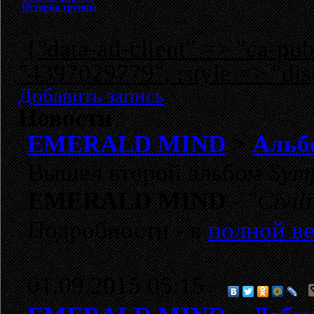
История группы
{"data-ad-client" => "ca-p
"4397029779", :style => "dis
Добавить запись
Новости
EMERALD MIND
>
Альбо
Вышел второй альбом
Symp
EMERALD MIND
-
"Civil
Подробности - в
полной ве
01.09.2015 05:15