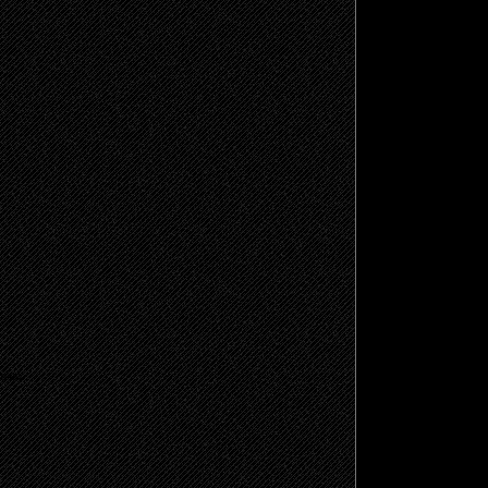
щено.