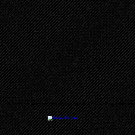
03 - 2026 MetalRus. Материалы сайта защищены авторским правом. Копирование запре