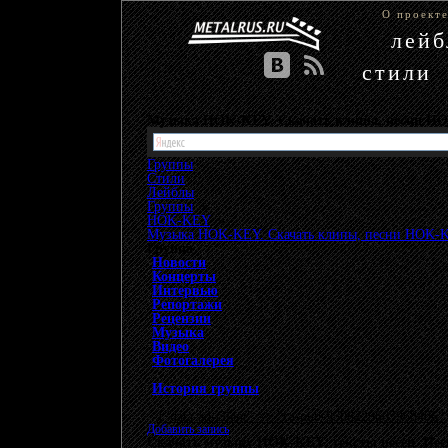
О проект
лей
стили
Музыка HOK-KEY. Скачать клипы, песни H
Группы
Стили
Лейблы
Группы
»
HOK-KEY
»
Музыка HOK-KEY. Скачать клипы, песни HOK-
Группа
Новости
Концерты
Интервью
Репортажи
Рецензии
Музыка
Видео
Фотогалерея
История группы
{"data-ad-client" => "ca-pub-9508229605968406", 
Добавить запись
Скачать музыку HOK-KEY, тексты песен. П