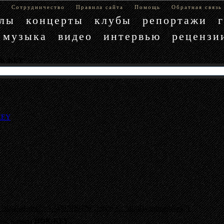
е
Сотрудничество
Правила сайта
Помощь
Обратная связь
блы
концерты
клубы
репортажи
музыка
видео
интервью
рецензи
OK-KEY
KEY
"data-ad-slot" => "4397029779", :style => "display:inline-block"}
есни, клипы HOK-KEY