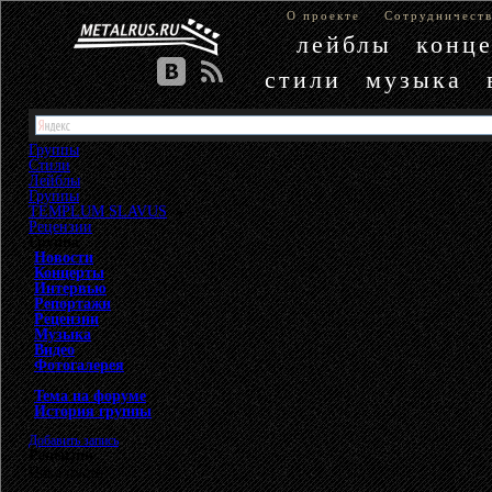
О проекте
Сотрудничест
лейблы
конц
стили
музыка
Группы
Стили
Лейблы
Группы
»
TEMPLUM SLAVUS
»
Рецензии
Группа
Новости
Концерты
Интервью
Репортажи
Рецензии
Музыка
Видео
Фотогалерея
Тема на форуме
История группы
Добавить запись
Рецензии
Пока пусто