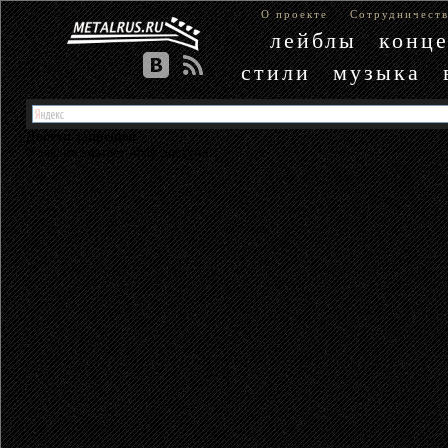
О проекте
Сотрудничест
лейблы
конц
стили
музыка
Доступ запрещен
У вас не хватает прав доступа.