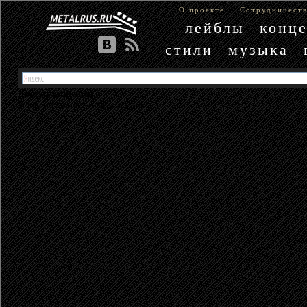
О проекте
Сотрудничест
лейблы
конц
стили
музыка
Доступ запрещен
У вас не хватает прав доступа.