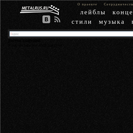
О проекте
Сотрудничест
лейблы
конц
стили
музыка
Доступ запрещен
У вас не хватает прав доступа.