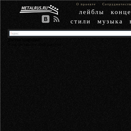
О проекте
Сотрудничест
лейблы
конц
стили
музыка
Доступ запрещен
У вас не хватает прав доступа.