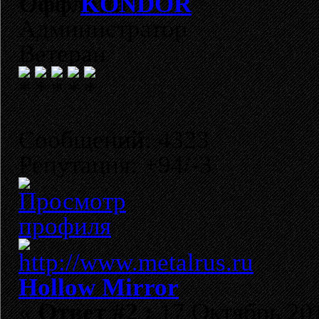
KONDOR
Администратор
Ветеран
Сообщений: 4323
Репутация: +94/-3
Hollow Mirror
«
Ответ #2 :
17 Октябрь 201