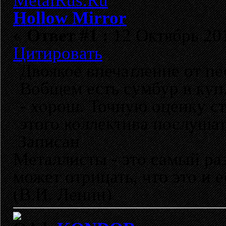
Hollow Mirror
«
Ответ #1 :
12 Октябрь 201
Цитировать
Двоякое впечатление от пес
Вобщем есть сумбур в купл
- хорош. Точную оценку ст
этого коллектива послушат
Записан
Металлисты - это самый раз
может отрицать, что это и 
(В.И. Ленин)