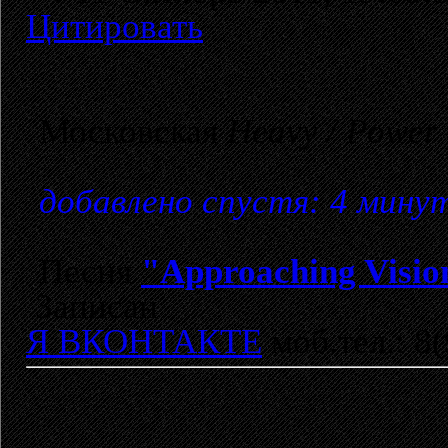
Цитировать
Московская
Heavy / Power
добавлено спустя: 4 мину
Песня
"Approaching Visio
Записан
Я ВКОНТАКТЕ
моб.тел.: 8