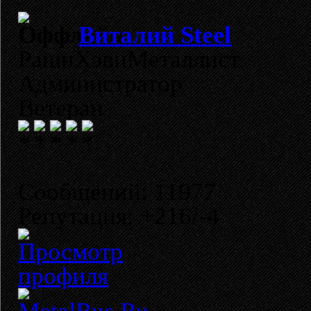
Виталий Steel
РашнХэвиМеталлист
Администратор
Ветеран
Сообщений: 11977
Репутация: +216/-4