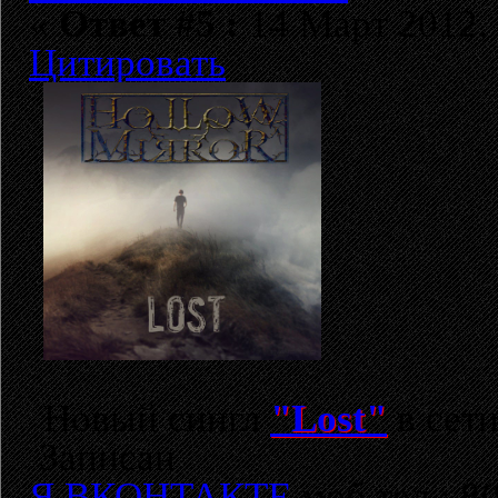
«
Ответ #5 :
14 Март 2012, 
Цитировать
Новый сингл
"Lost"
в сет
Записан
Я ВКОНТАКТЕ
моб.тел.: 8