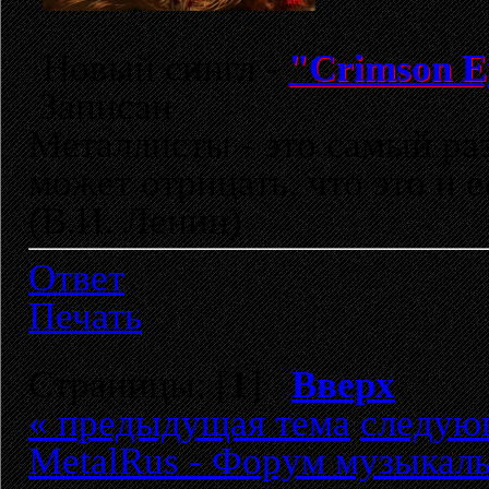
Новый сингл -
"Crimson E
Записан
Металлисты - это самый раз
может отрицать, что это и 
(В.И. Ленин)
Ответ
Печать
Страницы: [
1
]
Вверх
« предыдущая тема
следую
MetalRus - Форум музыкаль