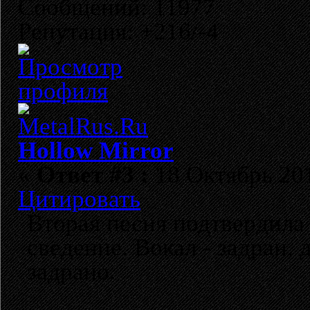
Сообщений: 11977
Репутация: +216/-4
Hollow Mirror
«
Ответ #3 :
18 Октябрь 201
Цитировать
Вторая песня подтвердила 
сведение. Вокал - задран,
задрано.