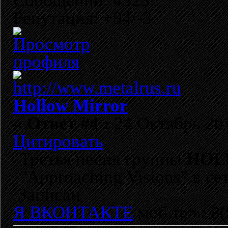
Сообщений: 4323
Репутация: +94/-3
Hollow Mirror
«
Ответ #4 :
24 Октябрь 201
Цитировать
Третья песня группы
HOL
"Approaching Visions" в се
Записан
Я ВКОНТАКТЕ
моб.тел.: 8