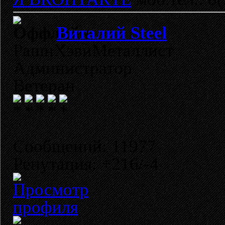
Виталий Steel
РашнХэвиМеталлист
Администратор
Ветеран
Сообщений: 11977
Репутация: +216/-4