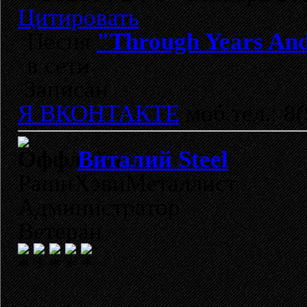
Цитировать
Песня
"Through Years And
в сети
Записан
Я ВКОНТАКТЕ
моб.тел.: 8
Виталий Steel
РашнХэвиМеталлист
Администратор
Ветеран