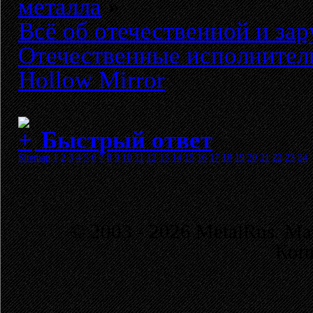
металла
»
Всё об отечественной и за
Отечественные исполнител
Hollow Mirror
Быстрый ответ
Sitemap
1
2
3
4
5
6
7
8
9
10
11
12
13
14
15
16
17
18
19
20
21
22
23
24
© 2003 - 2026 MetalRus. М
Коп