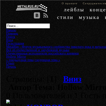
О проекте
Сотрудничест
лейблы
конц
стили
музыка
Начало
Помощь
Поиск
Вход
Регистрация
MetalRus - Форум музыкального сообщества тяжелого рока и металла
Всё об отечественной и зарубежной музыке
»
Отечественные исполнители российского времени
»
Hollow Mirror
« предыдущая тема
следующая тема »
Ответ
Печать
Страницы: [
1
]
Вниз
Автор
Тема: Hollow Mirro
0 Пользователей и 1 Гость 