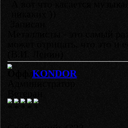
А вот что касается музыка
никаких ))
Записан
Металлисты - это самый раз
может отрицать, что это и 
(В.И. Ленин)
KONDOR
Администратор
Ветеран