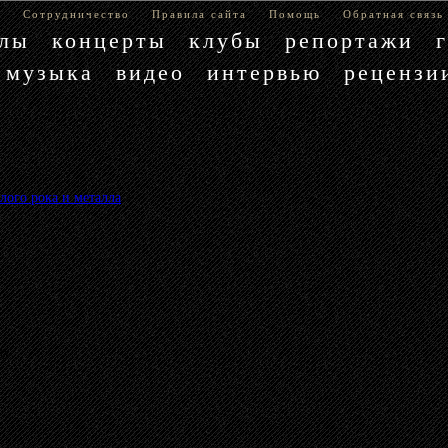
е
Сотрудничество
Правила сайта
Помощь
Обратная связь
блы
концерты
клубы
репортажи
музыка
видео
интервью
рецензи
лого рока и металла
»
му.