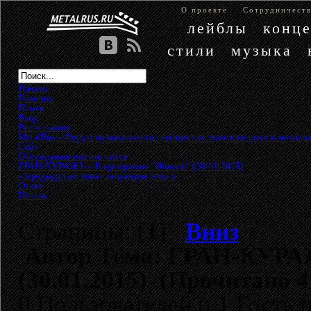
О проекте
Сотрудничест
лейблы
конц
стили
музыка
Начало
Помощь
Поиск
Вход
Регистрация
MetalRus - Форум музыкального сообщества тяжелого рока и металла
Сайт
»
Обсуждение постов сайта
»
ГРАН-КУРАЖЪ - В программе "Живые" (30.01.2015)
« предыдущая тема
следующая тема »
Ответ
Печать
Страницы: [
1
]
Вниз
Автор
Тема: ГРАН-КУРАЖ
(30.01.2015) (Прочитано 4
0 Пользователей и 1 Гость 