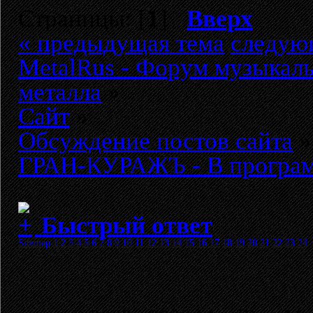
Страницы: [
1
]
Вверх
« предыдущая тема
следую
MetalRus - Форум музыкаль
металла
»
Сайт
»
Обсуждение постов сайта
»
ГРАН-КУРАЖЪ - В программ
Быстрый ответ
Sitemap
1
2
3
4
5
6
7
8
9
10
11
12
13
14
15
16
17
18
19
20
21
22
23
24