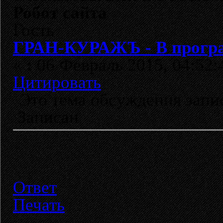
Робот сайта
Гость
ГРАН-КУРАЖЪ - В програ
«
:
06 Февраль 2015, 04:52:
Цитировать
Это тема обсуждения зап
Записан
Ответ
Печать