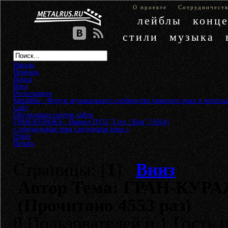
О проекте
Сотрудничест
лейблы
конц
стили
музыка
Начало
Помощь
Поиск
Вход
Регистрация
MetalRus - Форум музыкального сообщества тяжелого рока и металла
Сайт
»
Обсуждение постов сайта
»
ГРАН-КУРАЖЪ - Вышел DVD "Live / Best" (2014)
« предыдущая тема
следующая тема »
Ответ
Печать
Страницы: [
1
]
Вниз
Автор
Тема: ГРАН-КУРАЖЪ
(Прочитано 4553 раз)
0 Пользователей и 1 Гость 