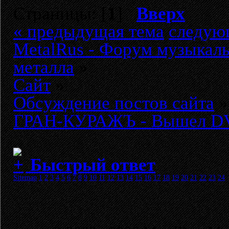
Страницы: [
1
]
Вверх
« предыдущая тема
следую
MetalRus - Форум музыкаль
металла
»
Сайт
»
Обсуждение постов сайта
»
ГРАН-КУРАЖЪ - Вышел DVD 
Быстрый ответ
Sitemap
1
2
3
4
5
6
7
8
9
10
11
12
13
14
15
16
17
18
19
20
21
22
23
24